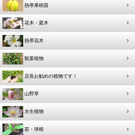
熱帯果樹苗
花木・庭木
熱帯花木
観葉植物
店長お勧めの植物です！
山野草
水生植物
苗・球根