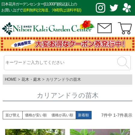
日本花卉ガーデンセンター|11,000円(税込)以上の
お買い上げで
送料無料(北海道、沖縄県は送料半額)
HOME
花木・庭木
カリアンドラの苗木
カリアンドラの苗木
7
件中
1
-
7
件表示
並び替え
価格が安い順
価格が高い順
新着順