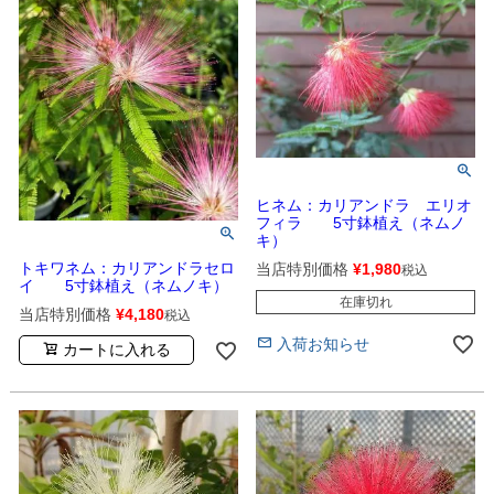
ヒネム：カリアンドラ エリオ
フィラ 5寸鉢植え（ネムノ
キ）
トキワネム：カリアンドラセロ
当店特別価格
¥
1,980
税込
イ 5寸鉢植え（ネムノキ）
在庫切れ
当店特別価格
¥
4,180
税込
入荷お知らせ
カートに入れる