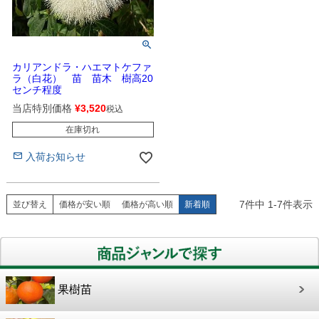
カリアンドラ・ハエマトケファ
ラ（白花） 苗 苗木 樹高20
センチ程度
当店特別価格
¥
3,520
税込
在庫切れ
入荷お知らせ
7
件中
1
-
7
件表示
並び替え
価格が安い順
価格が高い順
新着順
果樹苗