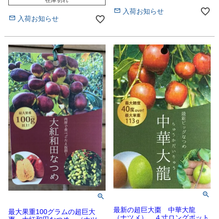
在庫切れ
入荷お知らせ
入荷お知らせ
最新の超巨大棗 中華大龍
最大果重100グラムの超巨大
（ナツメ） ４寸ロングポット