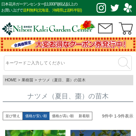
日本花卉ガーデンセンター|11,000円(税込)以上の
お買い上げで
送料無料(北海道、沖縄県は送料半額)
HOME
果樹苗
ナツメ（夏目、棗）の苗木
ナツメ（夏目、棗）の苗木
9
件中
1
-
9
件表示
並び替え
価格が安い順
価格が高い順
新着順