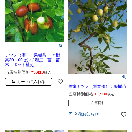
ナツメ（棗）：果樹苗 ＊樹
高30～60センチ程度 苗 苗
木 ポット植え
当店特別価格
¥
3,410
税込
カートに入れる
雲竜ナツメ（雲竜棗）：果樹苗
当店特別価格
¥
1,980
税込
在庫切れ
入荷お知らせ