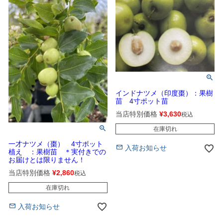
インドナツメ（印度棗）：果樹
苗 4寸ポット苗
当店特別価格
¥
3,630
税込
在庫切れ
一才ナツメ（棗） 4寸ポット
入荷お知らせ
植え ：果樹苗 ＊実付きでの
お届けとは限りません！
当店特別価格
¥
2,860
税込
在庫切れ
入荷お知らせ