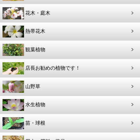
花木・庭木
熱帯花木
観葉植物
店長お勧めの植物です！
山野草
水生植物
苗・球根