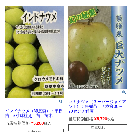
巨大ナツメ（スーパージャイア
ント）：果樹苗 ＊樹高30～
インドナツメ（印度棗）：果樹
70センチ程度
苗 5寸鉢植え 苗 苗木
当店特別価格
¥
5,720
税込
当店特別価格
¥
5,280
税込
在庫切れ