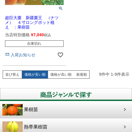
超巨大棗 新疆棗王 （ナツ
メ） ４寸ロングポット植
え ：果樹苗
当店特別価格
¥
7,040
税込
在庫切れ
入荷お知らせ
9
件中
1
-
9
件表示
並び替え
価格が安い順
価格が高い順
新着順
果樹苗
熱帯果樹苗