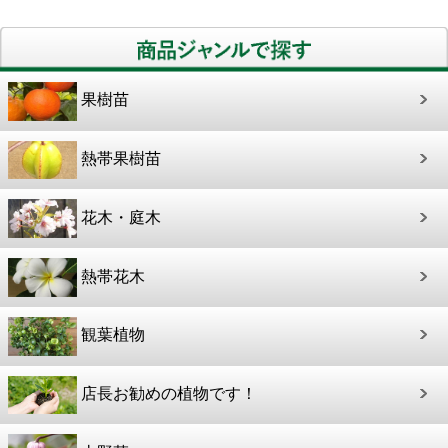
果樹苗
熱帯果樹苗
花木・庭木
熱帯花木
観葉植物
店長お勧めの植物です！