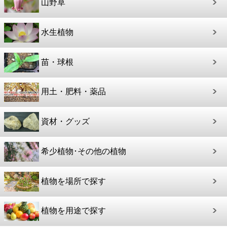
山野草
水生植物
苗・球根
用土・肥料・薬品
資材・グッズ
希少植物･その他の植物
植物を場所で探す
植物を用途で探す