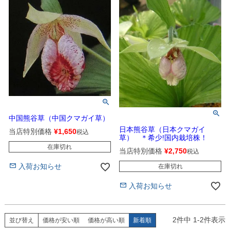
中国熊谷草（中国クマガイ草）
日本熊谷草（日本クマガイ
当店特別価格
¥
1,650
税込
草） ＊希少!国内栽培株！
在庫切れ
当店特別価格
¥
2,750
税込
入荷お知らせ
在庫切れ
入荷お知らせ
2
件中
1
-
2
件表示
並び替え
価格が安い順
価格が高い順
新着順