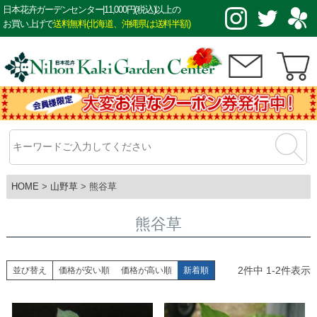
日本花卉ガーデンセンター|11,000円(税込)以上の
お買い上げで
送料無料(北海道、沖縄県は送料半額)
HOME
山野草
熊谷草
熊谷草
2
件中
1
-
2
件表示
並び替え
価格が安い順
価格が高い順
新着順