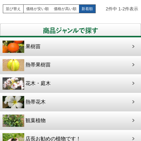
2
件中
1
-
2
件表示
並び替え
価格が安い順
価格が高い順
新着順
果樹苗
熱帯果樹苗
花木・庭木
熱帯花木
観葉植物
店長お勧めの植物です！