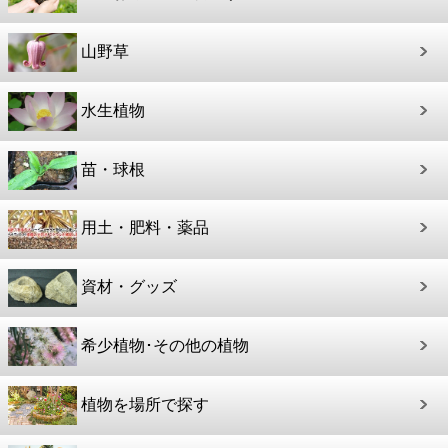
山野草
水生植物
苗・球根
用土・肥料・薬品
資材・グッズ
希少植物･その他の植物
植物を場所で探す