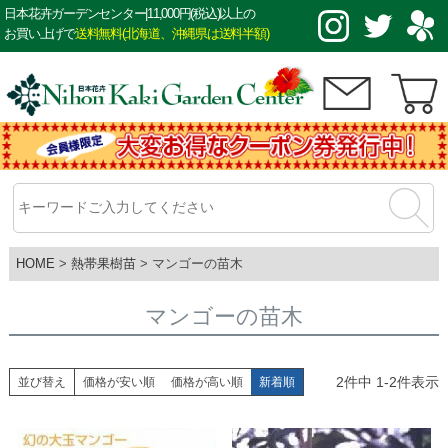
日本花卉ガーデンセンター|11,000円(税込)以上の
お買い上げで
送料無料(北海道、沖縄県は送料半額)
HOME
熱帯果樹苗
マンゴーの苗木
マンゴーの苗木
2
件中
1
-
2
件表示
並び替え
価格が安い順
価格が高い順
新着順