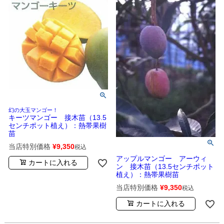
幻の大玉マンゴー！
キーツマンゴー 接木苗（13.5
センチポット植え）：熱帯果樹
苗
当店特別価格
¥
9,350
税込
アップルマンゴー アーウィ
カートに入れる
ン 接木苗（13.5センチポット
植え）：熱帯果樹苗
当店特別価格
¥
9,350
税込
カートに入れる