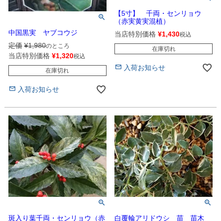
【5寸】 千両・センリョウ
（赤実黄実混植）
中国黒実 ヤブコウジ
当店特別価格
¥
1,430
税込
定価
¥
1,980
のところ
在庫切れ
当店特別価格
¥
1,320
税込
入荷お知らせ
在庫切れ
入荷お知らせ
白覆輪アリドウシ 苗 苗木
斑入り葉千両・センリョウ（赤