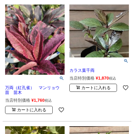
カラス葉千両
当店特別価格
¥
1,870
税込
カートに入れる
万両（紅孔雀） マンリョウ
苗 苗木
当店特別価格
¥
1,760
税込
カートに入れる