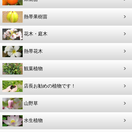
熱帯果樹苗
花木・庭木
熱帯花木
観葉植物
店長お勧めの植物です！
山野草
水生植物