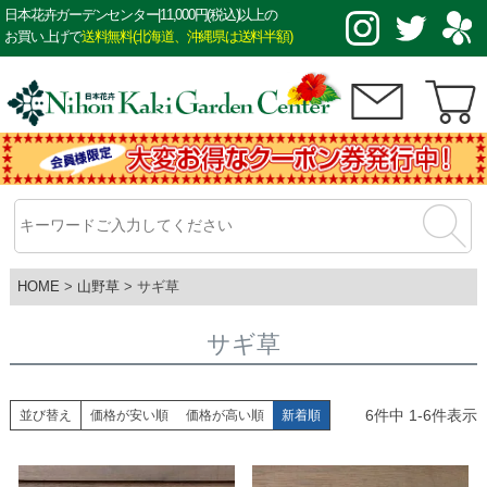
日本花卉ガーデンセンター|11,000円(税込)以上の
お買い上げで
送料無料(北海道、沖縄県は送料半額)
HOME
山野草
サギ草
サギ草
6
件中
1
-
6
件表示
並び替え
価格が安い順
価格が高い順
新着順