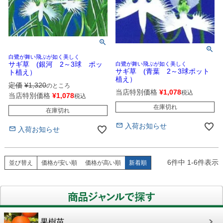
白鷺が舞い飛ぶが如く美しく
サギ草 (銀河 2～3球 ポッ
白鷺が舞い飛ぶが如く美しく
サギ草 (青葉 2～3球ポット
ト植え）
植え）
定価
¥
1,320
のところ
当店特別価格
¥
1,078
税込
当店特別価格
¥
1,078
税込
在庫切れ
在庫切れ
入荷お知らせ
入荷お知らせ
6
件中
1
-
6
件表示
並び替え
価格が安い順
価格が高い順
新着順
果樹苗