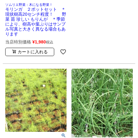
ソムリエ野菜：木になる野菜！
モリンガ ２ポットセット ＊
現状樹高20センチ程度！ 野
菜 苗 珍しい もりんが ＊季節
により、樹高や葉ぶりはサンプ
ル写真と大きく異なる場合もあ
ります
当店特別価格
¥
1,980
税込
カートに入れる