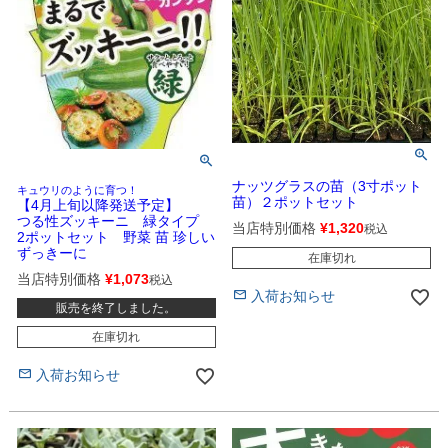
ナッツグラスの苗（3寸ポット
キュウリのように育つ！
苗）２ポットセット
【4月上旬以降発送予定】
つる性ズッキーニ 緑タイプ
当店特別価格
¥
1,320
税込
2ポットセット 野菜 苗 珍しい
ずっきーに
在庫切れ
当店特別価格
¥
1,073
税込
入荷お知らせ
販売を終了しました。
在庫切れ
入荷お知らせ