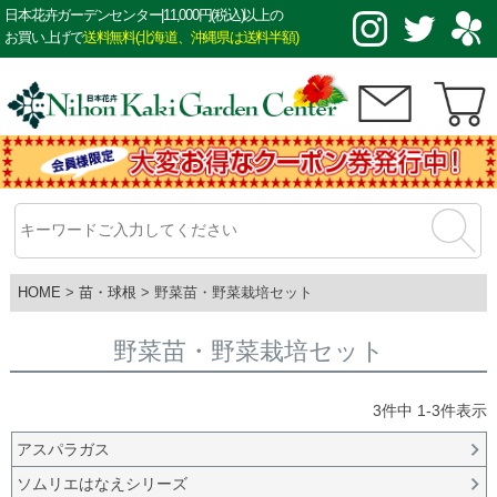
日本花卉ガーデンセンター|11,000円(税込)以上の
お買い上げで
送料無料(北海道、沖縄県は送料半額)
HOME
苗・球根
野菜苗・野菜栽培セット
野菜苗・野菜栽培セット
3
件中
1
-
3
件表示
アスパラガス
ソムリエはなえシリーズ