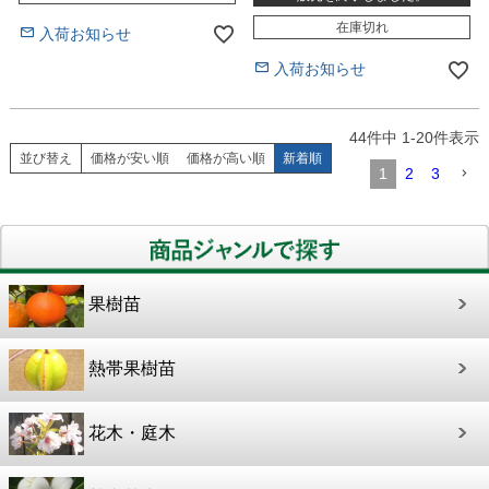
在庫切れ
入荷お知らせ
入荷お知らせ
44
件中
1
-
20
件表示
並び替え
価格が安い順
価格が高い順
新着順
1
2
3
果樹苗
熱帯果樹苗
花木・庭木