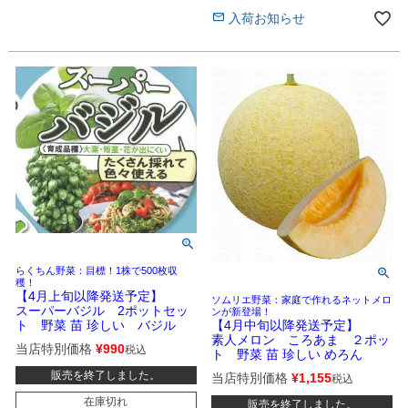
入荷お知らせ
らくちん野菜：目標！1株で500枚収
穫！
【4月上旬以降発送予定】
ソムリエ野菜：家庭で作れるネットメロ
スーパーバジル 2ポットセッ
ンが新登場！
ト 野菜 苗 珍しい バジル
【4月中旬以降発送予定】
素人メロン ころあま ２ポッ
当店特別価格
¥
990
税込
ト 野菜 苗 珍しい めろん
販売を終了しました。
当店特別価格
¥
1,155
税込
在庫切れ
販売を終了しました。