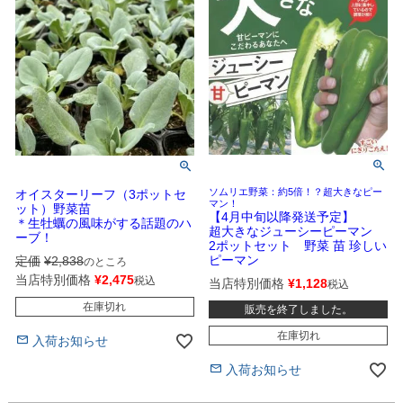
ソムリエ野菜：約5倍！？超大きなピー
オイスターリーフ（3ポットセ
マン！
ット）野菜苗
【4月中旬以降発送予定】
＊生牡蠣の風味がする話題のハ
超大きなジューシーピーマン
ーブ！
2ポットセット 野菜 苗 珍しい
ピーマン
定価
¥
2,838
のところ
当店特別価格
¥
2,475
税込
当店特別価格
¥
1,128
税込
在庫切れ
販売を終了しました。
在庫切れ
入荷お知らせ
入荷お知らせ