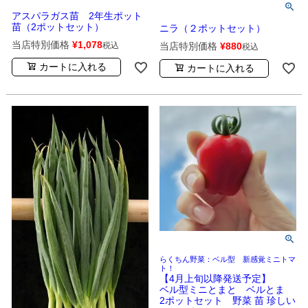
アスパラガス苗 2年生ポット
苗（2ポットセット）
ニラ（２ポットセット）
当店特別価格
¥
1,078
当店特別価格
¥
880
税込
税込
カートに入れる
カートに入れる
らくちん野菜：ベル型 新感覚ミニトマ
ト！
【4月上旬以降発送予定】
ベル型ミニとまと ベルとま
2ポットセット 野菜 苗 珍しい