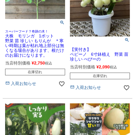
スーパーフード？奇跡の木！
大株 モリンガ 1ポット
野菜 苗 珍しい もりんが ＊寒
い時期は葉が枯れ地上部分は無
【実付き】
くなる場合があります、根だけ
ペピーノ 6寸鉢植え 野菜 苗
のお届けになります。
珍しい ぺぴーの
当店特別価格
¥
2,750
税込
当店特別価格
¥
2,090
税込
在庫切れ
在庫切れ
入荷お知らせ
入荷お知らせ