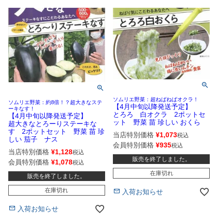
ソムリエ野菜：超ねばねばオクラ！
ソムリエ野菜：約8倍！？超大きなステ
【4月中旬以降発送予定】
ーキなす！
とろろ 白オクラ 2ポットセ
【4月中旬以降発送予定】
ット 野菜 苗 珍しい おくら
超大きなとろーりステーキな
す 2ポットセット 野菜 苗 珍
当店特別価格
¥
1,073
税込
しい 茄子 ナス
会員特別価格
¥
935
税込
当店特別価格
¥
1,128
税込
販売を終了しました。
会員特別価格
¥
1,078
税込
在庫切れ
販売を終了しました。
在庫切れ
入荷お知らせ
入荷お知らせ