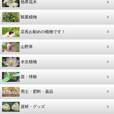
熱帯花木
観葉植物
店長お勧めの植物です！
山野草
水生植物
苗・球根
用土・肥料・薬品
資材・グッズ