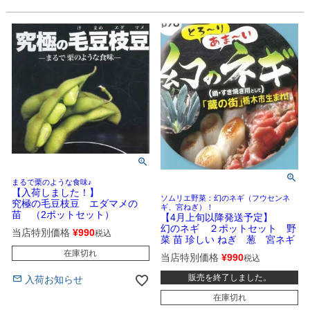
まるで栗のような食味♪
【入荷しました！】
ソムリエ野菜：幻のネギ（フウセンネ
究極の毛豆枝豆 エダマメの
ギ、宮ねぎ）！
苗 （2ポットセット）
【4月上旬以降発送予定】
幻のネギ ２ポットセット 野
当店特別価格
¥
990
税込
菜 苗 珍しい ねぎ 葱 宮ネギ
在庫切れ
当店特別価格
¥
990
税込
販売を終了しました。
入荷お知らせ
在庫切れ