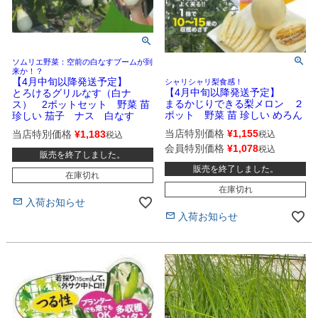
ソムリエ野菜：空前の白なすブームが到
来か！？
【4月中旬以降発送予定】
シャリシャリ梨食感！
【4月中旬以降発送予定】
とろけるグリルなす（白ナ
まるかじりできる梨メロン ２
ス） 2ポットセット 野菜 苗
ポット 野菜 苗 珍しい めろん
珍しい 茄子 ナス 白なす
当店特別価格
¥
1,155
当店特別価格
¥
1,183
税込
税込
会員特別価格
¥
1,078
税込
販売を終了しました。
販売を終了しました。
在庫切れ
在庫切れ
入荷お知らせ
入荷お知らせ