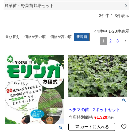
野菜苗・野菜苗栽培セット
3
件中
1
-
3
件表示
44
件中
1
-
20
件表示
並び替え
価格が安い順
価格が高い順
新着順
1
2
3
ヘチマの苗 2ポットセット
当店特別価格
¥
1,320
税込
カートに入れる