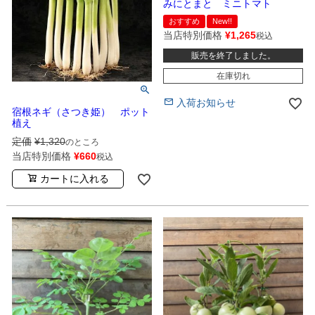
みにとまと ミニトマト
おすすめ
New!!
当店特別価格
¥
1,265
税込
販売を終了しました。
在庫切れ
入荷お知らせ
宿根ネギ（さつき姫） ポット
植え
定価
¥
1,320
のところ
当店特別価格
¥
660
税込
カートに入れる