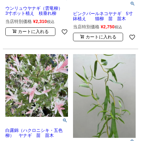
ウンリュウヤナギ（雲竜柳）
3寸ポット植え 枝垂れ柳
ピンクパールネコヤナギ 5寸
鉢植え 猫柳 苗 苗木
当店特別価格
¥
2,310
税込
当店特別価格
¥
2,750
税込
カートに入れる
カートに入れる
白露錦（ハクロニシキ・五色
柳） ヤナギ 苗 苗木