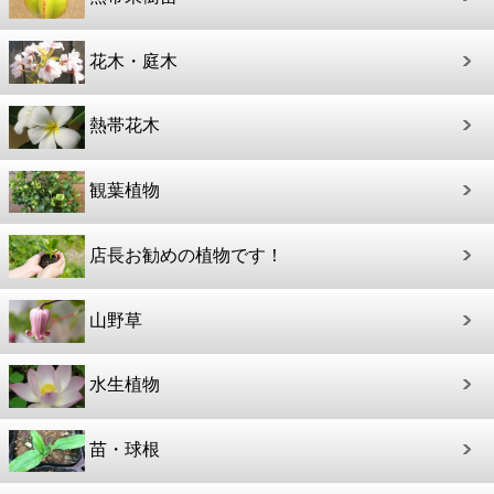
花木・庭木
熱帯花木
観葉植物
店長お勧めの植物です！
山野草
水生植物
苗・球根