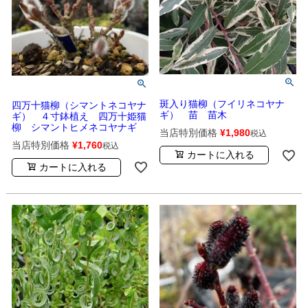
斑入り猫柳（フイリネコヤナ
四万十猫柳（シマントネコヤナ
ギ） 苗 苗木
ギ） ４寸鉢植え 四万十姫猫
柳 シマントヒメネコヤナギ
当店特別価格
¥
1,980
税込
当店特別価格
¥
1,760
税込
カートに入れる
カートに入れる