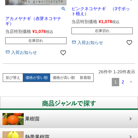
ピンクネコヤナギ （3寸ポッ
ト植え）
アカメヤナギ（赤芽ネコヤナ
当店特別価格
¥
1,078
税込
ギ）
在庫切れ
当店特別価格
¥
1,078
税込
在庫切れ
入荷お知らせ
入荷お知らせ
26
件中
1
-
20
件表示
並び替え
価格が安い順
価格が高い順
新着順
1
2
果樹苗
熱帯果樹苗