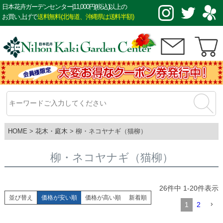
日本花卉ガーデンセンター|11,000円(税込)以上の
お買い上げで
送料無料(北海道、沖縄県は送料半額)
HOME
花木・庭木
柳・ネコヤナギ（猫柳）
柳・ネコヤナギ（猫柳）
26
件中
1
-
20
件表示
並び替え
価格が安い順
価格が高い順
新着順
1
2