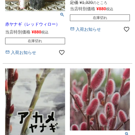
定価
¥
1,320
のところ
当店特別価格
¥
880
税込
在庫切れ
赤ヤナギ（レッドウィロー）
入荷お知らせ
当店特別価格
¥
880
税込
在庫切れ
入荷お知らせ