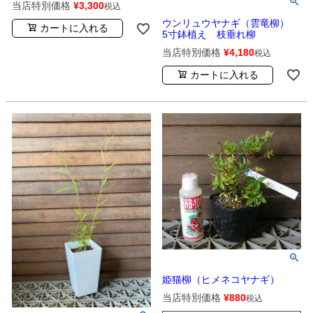
当店特別価格
¥
3,300
税込
ウンリュウヤナギ（雲竜柳）
カートに入れる
5寸鉢植え 枝垂れ柳
当店特別価格
¥
4,180
税込
カートに入れる
姫猫柳（ヒメネコヤナギ）
当店特別価格
¥
880
税込