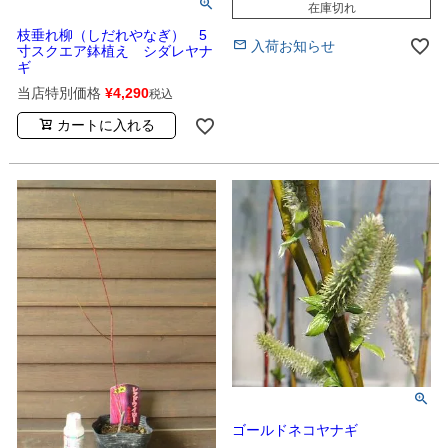
在庫切れ
枝垂れ柳（しだれやなぎ） 5
入荷お知らせ
寸スクエア鉢植え シダレヤナ
ギ
当店特別価格
¥
4,290
税込
カートに入れる
ゴールドネコヤナギ