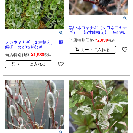
黒いネコヤナギ（クロネコヤナ
ギ） 【5寸鉢植え】 黒猫柳
当店特別価格
¥
2,090
税込
メガネヤナギ（１株植え） 眼
鏡柳 めがねやなぎ
カートに入れる
当店特別価格
¥
1,980
税込
カートに入れる