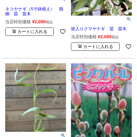
ネコヤナギ（5寸鉢植え） 猫
柳 苗 苗木
当店特別価格
¥
2,090
税込
斑入りクマヤナギ 苗 苗木
カートに入れる
当店特別価格
¥
2,090
税込
カートに入れる