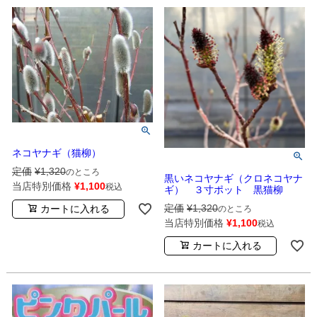
ネコヤナギ（猫柳）
定価
¥
1,320
のところ
黒いネコヤナギ（クロネコヤナ
当店特別価格
¥
1,100
税込
ギ） ３寸ポット 黒猫柳
定価
¥
1,320
カートに入れる
のところ
当店特別価格
¥
1,100
税込
カートに入れる