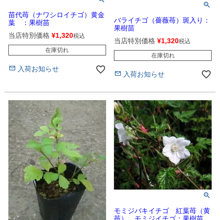
苗代苺（ナワシロイチゴ）黄金
バライチゴ（薔薇苺）斑入り：
葉 ：果樹苗
果樹苗
当店特別価格
¥
1,320
税込
当店特別価格
¥
1,320
税込
在庫切れ
在庫切れ
入荷お知らせ
入荷お知らせ
モミジバキイチゴ 紅葉苺（黄
苺） モミジイチゴ：果樹苗