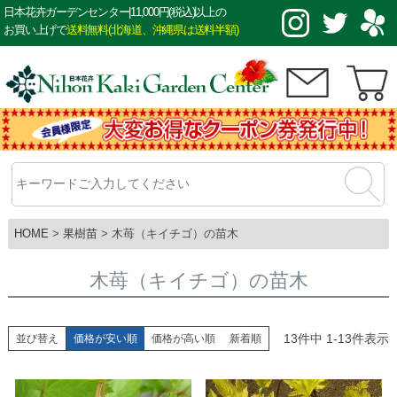
日本花卉ガーデンセンター|11,000円(税込)以上の
お買い上げで
送料無料(北海道、沖縄県は送料半額)
HOME
果樹苗
木苺（キイチゴ）の苗木
木苺（キイチゴ）の苗木
13
件中
1
-
13
件表示
並び替え
価格が安い順
価格が高い順
新着順