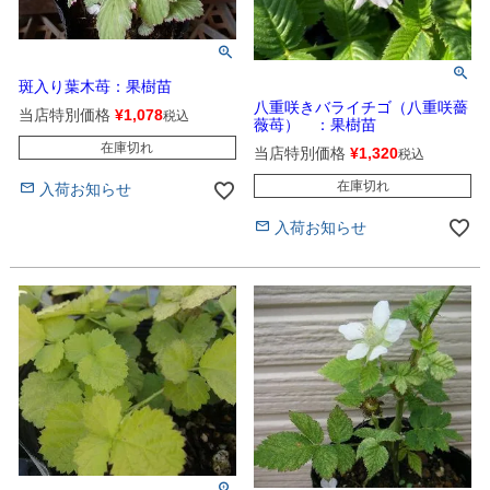
斑入り葉木苺：果樹苗
八重咲きバライチゴ（八重咲薔
当店特別価格
¥
1,078
税込
薇苺） ：果樹苗
在庫切れ
当店特別価格
¥
1,320
税込
在庫切れ
入荷お知らせ
入荷お知らせ