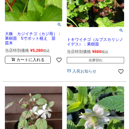
大株 カジイチゴ（カジ苺）：
果樹苗 5寸ポット植え 苗
トキワイチゴ（ルブスカリシノ
苗木
イデス）：果樹苗
当店特別価格
¥
5,280
税込
当店特別価格
¥
660
税込
カートに入れる
在庫切れ
入荷お知らせ