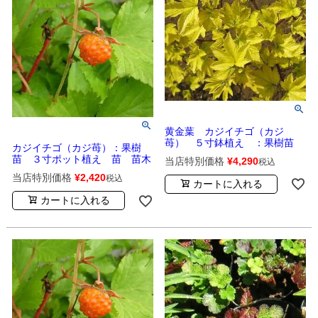
黄金葉 カジイチゴ（カジ
苺） ５寸鉢植え ：果樹苗
カジイチゴ（カジ苺）：果樹
苗 ３寸ポット植え 苗 苗木
当店特別価格
¥
4,290
税込
当店特別価格
¥
2,420
税込
カートに入れる
カートに入れる