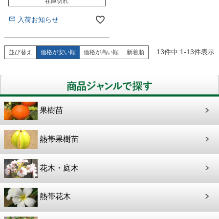
在庫切れ
入荷お知らせ
13
件中
1
-
13
件表示
並び替え
価格が安い順
価格が高い順
新着順
果樹苗
熱帯果樹苗
花木・庭木
熱帯花木