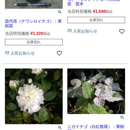
苗 苗木
当店特別価格
¥
1,540
税込
在庫切れ
苗代苺（ナワシロイチゴ）：果
樹苗
入荷お知らせ
当店特別価格
¥
1,320
税込
在庫切れ
入荷お知らせ
ニガイチゴ（白紅散斑）：果樹