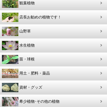
観葉植物
店長お勧めの植物です！
山野草
水生植物
苗・球根
用土・肥料・薬品
資材・グッズ
希少植物･その他の植物