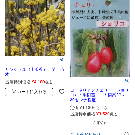
サンシュユ（山茱萸） 苗 苗
木
当店特別価格
¥
4,180
税込
コーネリアンチェリー（ショリ
カートに入れる
コ）：果樹苗 ＊樹高50～
80センチ程度
定価
¥
4,180
のところ
当店特別価格
¥
3,520
税込
在庫切れ
入荷お知らせ