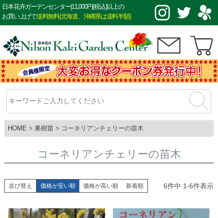
日本花卉ガーデンセンター|11,000円(税込)以上の
お買い上げで
送料無料(北海道、沖縄県は送料半額)
HOME
果樹苗
コーネリアンチェリーの苗木
コーネリアンチェリーの苗木
6
件中
1
-
6
件表示
並び替え
価格が安い順
価格が高い順
新着順