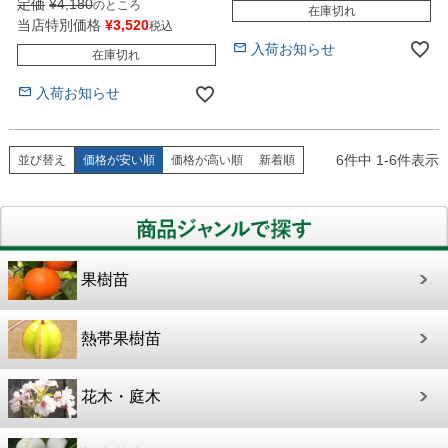
定価
¥
4,180
のところ
在庫切れ
当店特別価格
¥
3,520
税込
入荷お知らせ
在庫切れ
入荷お知らせ
6
件中
1
-
6
件表示
並び替え
価格が安い順
価格が高い順
新着順
果樹苗
熱帯果樹苗
花木・庭木