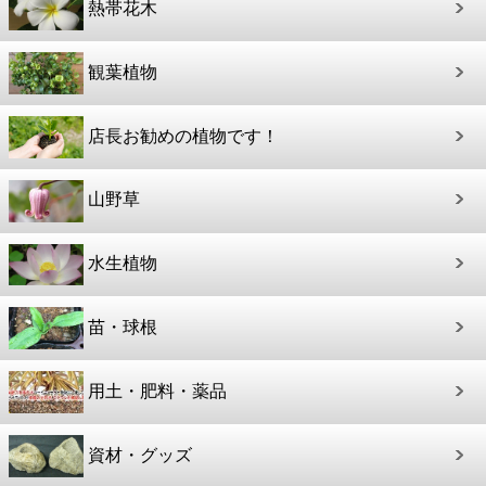
熱帯花木
観葉植物
店長お勧めの植物です！
山野草
水生植物
苗・球根
用土・肥料・薬品
資材・グッズ