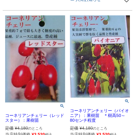
コーネリアンチェリー（パイオ
コーネリアンチェリー（レッド
ニア）：果樹苗 ＊樹高50～
スター）：果樹苗
80センチ程度
定価
¥
4,180
定価
¥
4,180
のところ
のところ
当店特別価格
¥
3,520
当店特別価格
¥
3,520
税込
税込