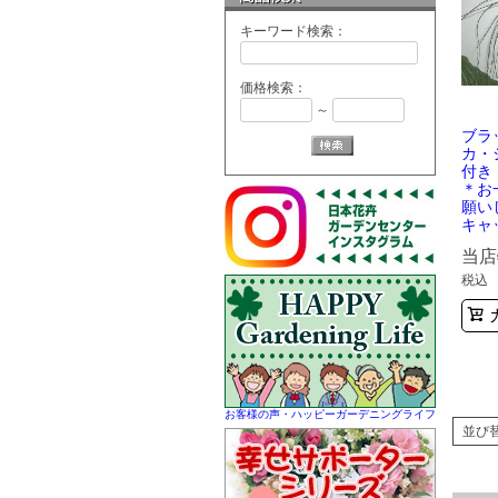
キーワード検索：
価格検索：
～
ブラ
カ・
付
＊お
願い
キャ
当店
税込
お客様の声・ハッピーガーデニングライフ
並び