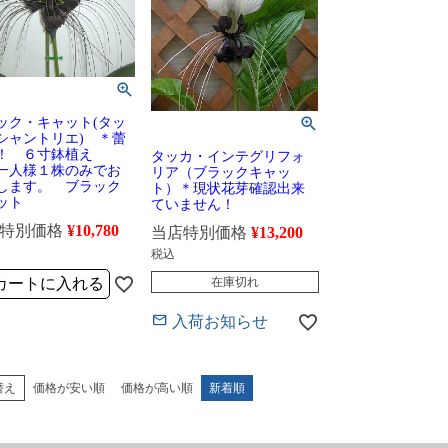
ック・キャット(タッ
シャントリエ) ＊蕾
き！ ６寸鉢植え
タッカ・インテグリフォ
一人様１株のみでお
リア（ブラックキャッ
します。 ブラック
ト）＊現状花芽確認出来
ット
ていません！
特別価格
¥
10,780
当店特別価格
¥
13,200
税込
在庫切れ
カートに入れる
入荷お知らせ
替え
価格が安い順
価格が高い順
新着順