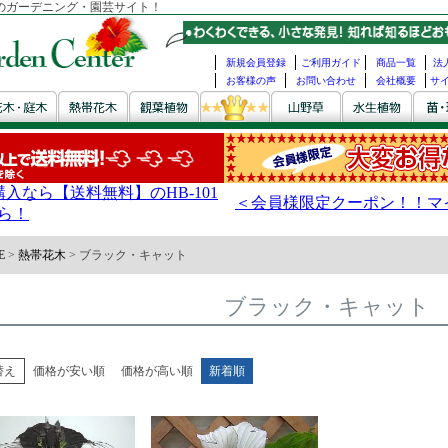
のガーデニング・園芸サイト！
新規会員登録
ご利用ガイド
商品一覧
法
お客様の声
お問い合わせ
会社概要
サ
E
熱帯花木
ブラック・キャット
ブラック・キャット
替え
価格が安い順
価格が高い順
新着順