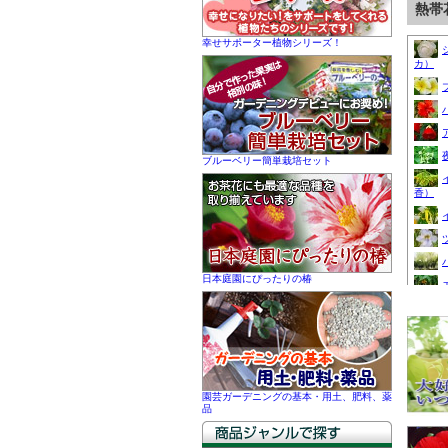
幸せサポーター植物シリーズ！
ブルーベリー簡単栽培セット
日本庭園にぴったりの椿
園芸ガーデニングの基本・用土、肥料、薬
品