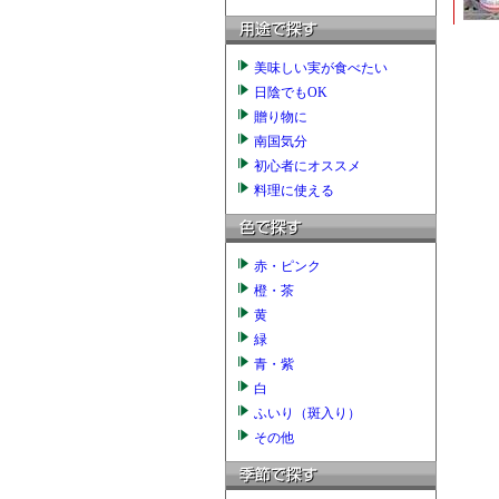
美味しい実が食べたい
日陰でもOK
贈り物に
南国気分
初心者にオススメ
料理に使える
赤・ピンク
橙・茶
黄
緑
青・紫
白
ふいり（斑入り）
その他