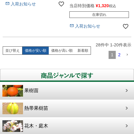
入荷お知らせ
当店特別価格
¥
1,320
税込
在庫切れ
入荷お知らせ
28
件中
1
-
20
件表示
並び替え
価格が安い順
価格が高い順
新着順
1
2
果樹苗
熱帯果樹苗
花木・庭木