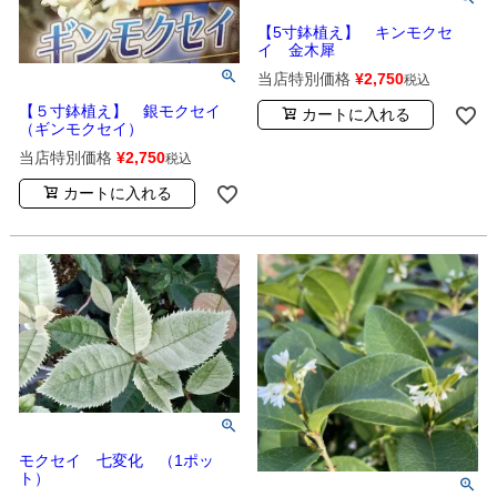
【5寸鉢植え】 キンモクセ
イ 金木犀
当店特別価格
¥
2,750
税込
【５寸鉢植え】 銀モクセイ
カートに入れる
（ギンモクセイ）
当店特別価格
¥
2,750
税込
カートに入れる
モクセイ 七変化 （1ポッ
ト）