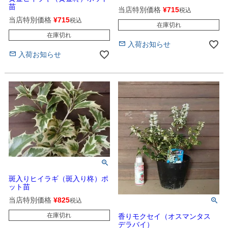
苗
当店特別価格
¥
715
税込
当店特別価格
¥
715
税込
在庫切れ
在庫切れ
入荷お知らせ
入荷お知らせ
斑入りヒイラギ（斑入り柊）ポ
ット苗
当店特別価格
¥
825
税込
在庫切れ
香りモクセイ（オスマンタス
デラバイ）