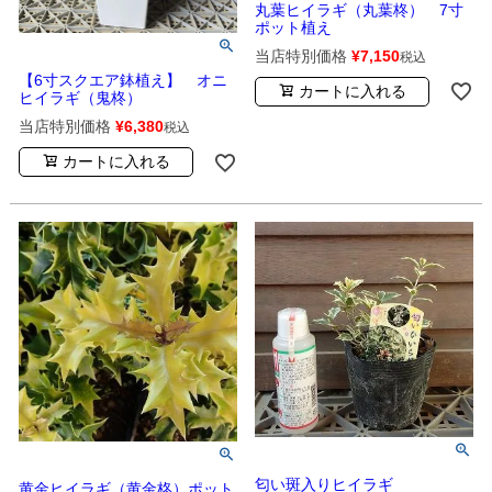
丸葉ヒイラギ（丸葉柊） 7寸
ポット植え
当店特別価格
¥
7,150
税込
【6寸スクエア鉢植え】 オニ
カートに入れる
ヒイラギ（鬼柊）
当店特別価格
¥
6,380
税込
カートに入れる
匂い斑入りヒイラギ
黄金ヒイラギ（黄金柊）ポット