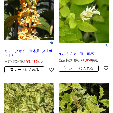
キンモクセイ 金木犀（3寸ポ
イボタノキ 苗 苗木
ット）
当店特別価格
¥
1,650
税込
当店特別価格
¥
1,430
税込
カートに入れる
カートに入れる