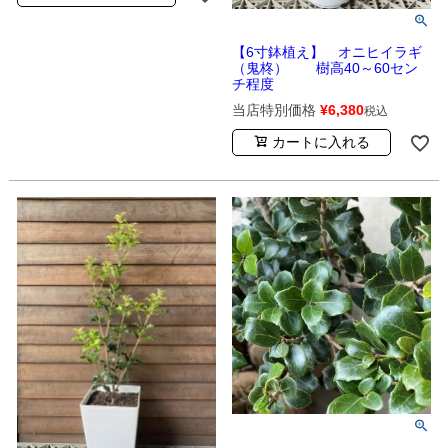
【6寸鉢植え】 オニヒイラギ
（鬼柊） 樹高40～60セン
チ程度
当店特別価格
¥
6,380
税込
カートに入れる