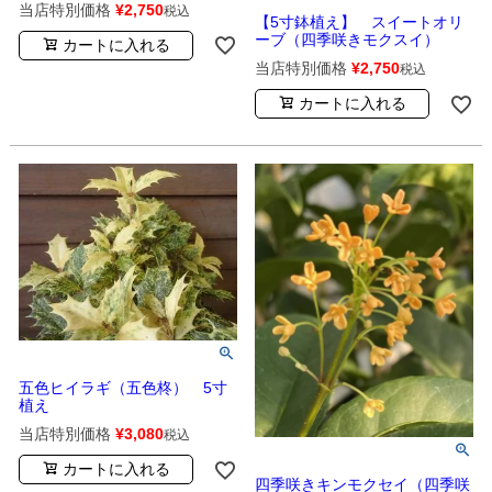
当店特別価格
¥
2,750
税込
【5寸鉢植え】 スイートオリ
ーブ（四季咲きモクスイ）
カートに入れる
当店特別価格
¥
2,750
税込
カートに入れる
五色ヒイラギ（五色柊） 5寸
植え
当店特別価格
¥
3,080
税込
カートに入れる
四季咲きキンモクセイ（四季咲