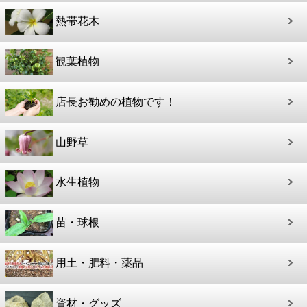
熱帯花木
観葉植物
店長お勧めの植物です！
山野草
水生植物
苗・球根
用土・肥料・薬品
資材・グッズ