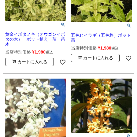
黄金イボタノキ（オウゴンイボ
五色ヒイラギ（五色柊）ポット
タの木） ポット植え 苗 苗
苗
木
当店特別価格
¥
1,980
税込
当店特別価格
¥
1,980
税込
カートに入れる
カートに入れる