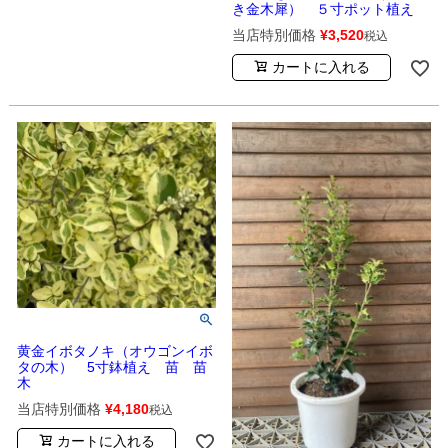
き金木犀） ５寸ポット植え
当店特別価格
¥
3,520
税込
カートに入れる
黄金イボタノキ（オウゴンイボ
タの木） 5寸鉢植え 苗 苗
木
当店特別価格
¥
4,180
税込
カートに入れる