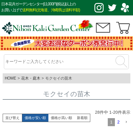
日本花卉ガーデンセンター|11,000円(税込)以上の
お買い上げで
送料無料(北海道、沖縄県は送料半額)
HOME
花木・庭木
モクセイの苗木
モクセイの苗木
28
件中
1
-
20
件表示
並び替え
価格が安い順
価格が高い順
新着順
1
2