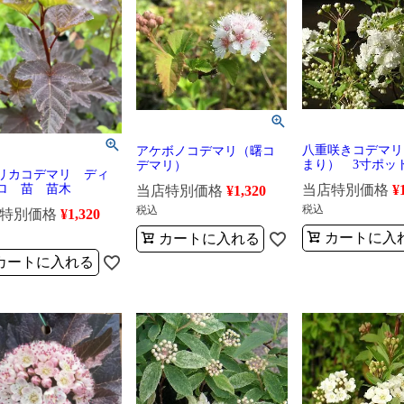
八重咲きコデマリ
アケボノコデマリ（曙コ
まり） 3寸ポ
デマリ）
リカコデマリ ディ
ロ 苗 苗木
当店特別価格
¥
当店特別価格
¥
1,320
税込
税込
特別価格
¥
1,320
カートに入
カートに入れる
カートに入れる