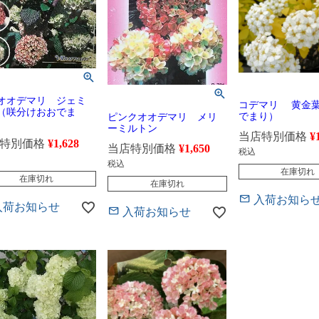
オオデマリ ジェミ
コデマリ 黄金
（咲分けおおでま
でまり）
ピンクオオデマリ メリ
ーミルトン
当店特別価格
¥
特別価格
¥
1,628
当店特別価格
¥
1,650
税込
税込
在庫切れ
在庫切れ
在庫切れ
入荷お知ら
入荷お知らせ
入荷お知らせ