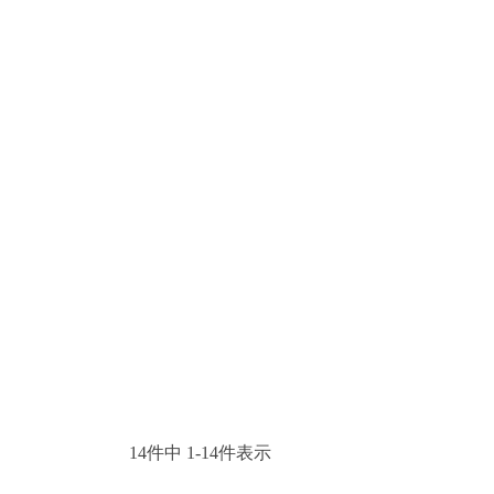
14
件中
1
-
14
件表示