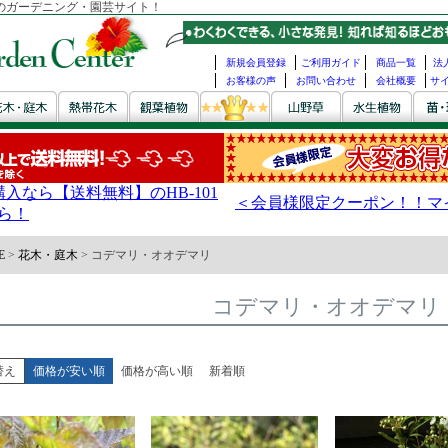
のガーデニング・園芸サイト！
新規会員登録
ご利用ガイド
商品一覧
法
お客様の声
お問い合わせ
会社概要
サ
E
花木・庭木
コデマリ・オオデマリ
コデマリ・オオデマリ
替え
価格が安い順
価格が高い順
新着順