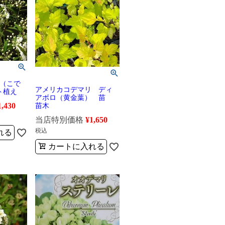
（こで
アメリカコデマリ ディ
ット植え
アボロ（黄金葉） 苗
1,430
苗木
当店特別価格
¥
1,650
税込
れる
カートに入れる