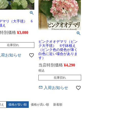
デマリ（大手毬） 6
植え
特別価格
¥
3,080
ピンクオオデマリ（ピン
在庫切れ
ク大手毬） 6寸鉢植え
（ピンク色の発色が薄く
白色に近い場合がありま
入荷お知らせ
す）
当店特別価格
¥
4,290
税込
在庫切れ
入荷お知らせ
替え
価格が安い順
価格が高い順
新着順