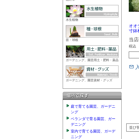
水生植物
オオ
寸鉢
当店
苗・球根
税込
ガーデニング、園芸用土・肥料・薬品
ガーデニング、園芸資材・グッズ
庭で育てる園芸、ガーデニ
ング
ベランダで育る園芸、ガー
デニング
並び
室内で育てる園芸、ガーデ
ニング