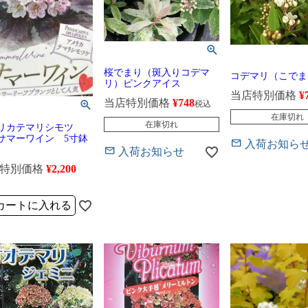
桜でまり（斑入りコデマ
コデマリ（こでま
リ）ピンクアイス
当店特別価格
¥
当店特別価格
¥
748
税込
在庫切れ
在庫切れ
リカテマリシモツ
サマーワイン 5寸鉢
入荷お知ら
入荷お知らせ
特別価格
¥
2,200
カートに入れる