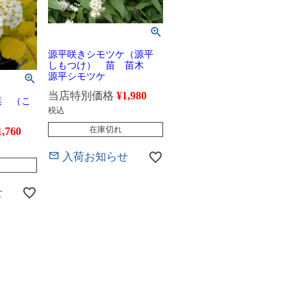
源平咲きシモツケ（源平
しもつけ） 苗 苗木
源平シモツケ
当店特別価格
¥
1,980
葉 （こ
税込
在庫切れ
1,760
入荷お知らせ
せ