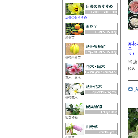
店長のおすすめ
果樹苗
赤花
ニ 
り）
熱帯果樹苗
当店
税込
花木・庭木
熱帯花木
観葉植物
山野草