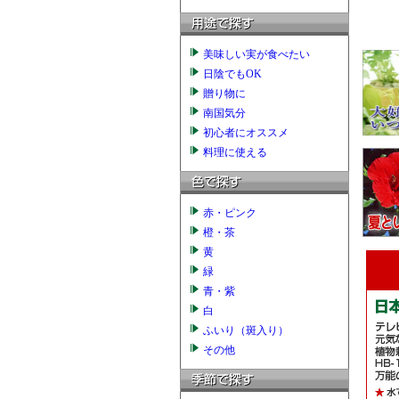
美味しい実が食べたい
日陰でもOK
贈り物に
南国気分
初心者にオススメ
料理に使える
赤・ピンク
橙・茶
黄
緑
青・紫
白
ふいり（斑入り）
その他