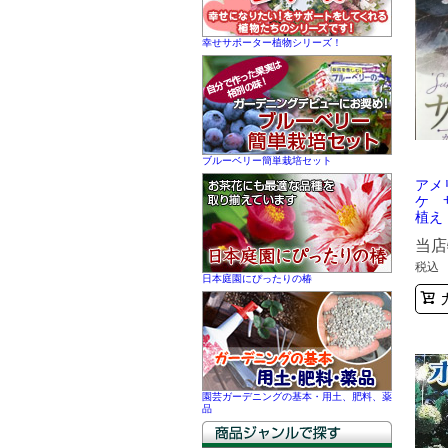
幸せサポーター植物シリーズ！
ブルーベリー簡単栽培セット
アメ
ケ 
植え
当店
税込
日本庭園にぴったりの椿
園芸ガーデニングの基本・用土、肥料、薬
品