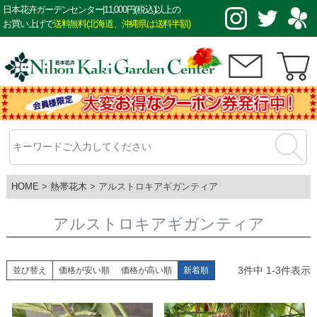
日本花卉ガーデンセンター|11,000円(税込)以上の
お買い上げで
送料無料(北海道、沖縄県は送料半額)
HOME
熱帯花木
アルストロキアギガンティア
アルストロキアギガンティア
3
件中
1
-
3
件表示
並び替え
価格が安い順
価格が高い順
新着順