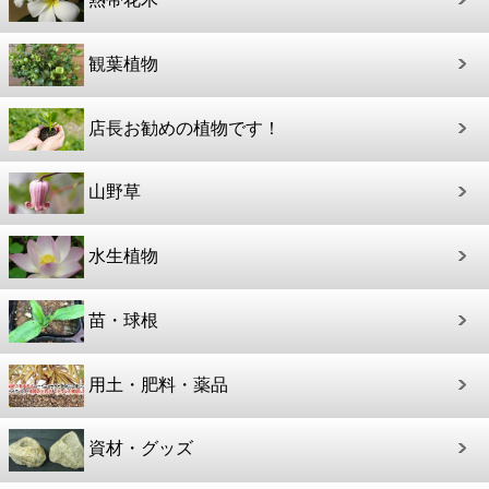
観葉植物
店長お勧めの植物です！
山野草
水生植物
苗・球根
用土・肥料・薬品
資材・グッズ