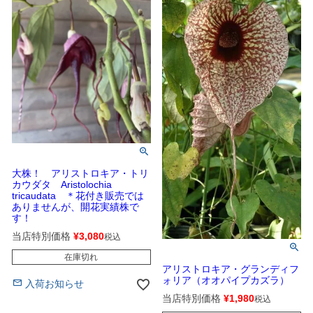
大株！ アリストロキア・トリ
カウダタ Aristolochia
tricaudata ＊花付き販売では
ありませんが、開花実績株で
す！
当店特別価格
¥
3,080
税込
在庫切れ
アリストロキア・グランディフ
ォリア（オオパイプカズラ）
入荷お知らせ
当店特別価格
¥
1,980
税込