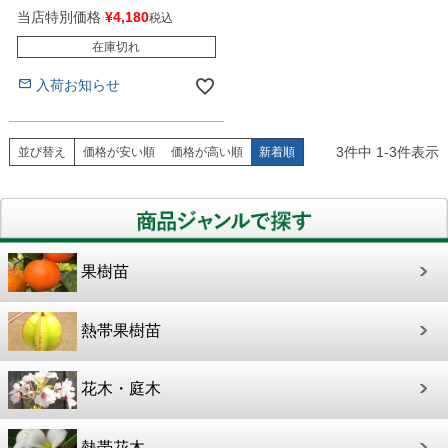
当店特別価格
¥
4,180
税込
在庫切れ
入荷お知らせ
3
件中
1
-
3
件表示
並び替え
価格が安い順
価格が高い順
新着順
果樹苗
熱帯果樹苗
花木・庭木
熱帯花木