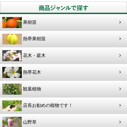
果樹苗
熱帯果樹苗
花木・庭木
熱帯花木
観葉植物
店長お勧めの植物です！
山野草