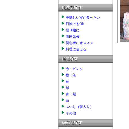
美味しい実が食べたい
日陰でもOK
贈り物に
南国気分
初心者にオススメ
料理に使える
赤・ピンク
橙・茶
黄
緑
青・紫
白
ふいり（斑入り）
その他