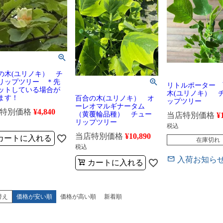
の木(ユリノキ） チ
リップツリー ＊先
リトルポーター 
ットしている場合が
木(ユリノキ） 
ます！
百合の木(ユリノキ） オ
ップツリー
ーレオマルギナータム
特別価格
¥
4,840
（黄覆輪品種） チュー
当店特別価格
¥
リップツリー
税込
当店特別価格
¥
10,890
カートに入れる
在庫切れ
税込
入荷お知ら
カートに入れる
替え
価格が安い順
価格が高い順
新着順