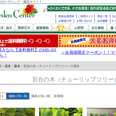
のガーデニング・園芸サイト！
新規会員登録
ご利用ガイド
商品一覧
法
お客様の声
お問い合わせ
会社概要
サ
E
花木・庭木
百合の木（チューリップツリー）の苗木
百合の木（チューリップツリー
替え
価格が安い順
価格が高い順
新着順