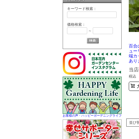
キーワード検索：
価格検索：
～
百合
ュー
端カ
あり
当店
税込
お客様の声・ハッピーガーデニングライフ
並び