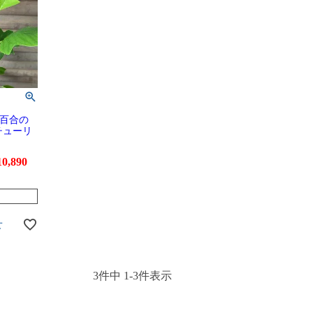
百合の
チューリ
10,890
せ
3
件中
1
-
3
件表示