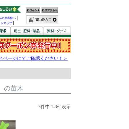
人のお客様へ
イトマップ
）の苗木
3
件中
1
-
3
件表示