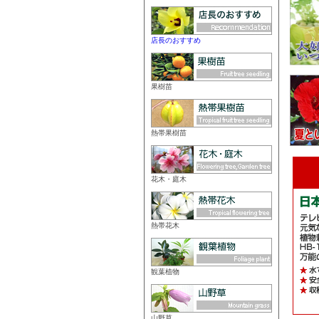
店長のおすすめ
果樹苗
熱帯果樹苗
花木・庭木
熱帯花木
観葉植物
山野草