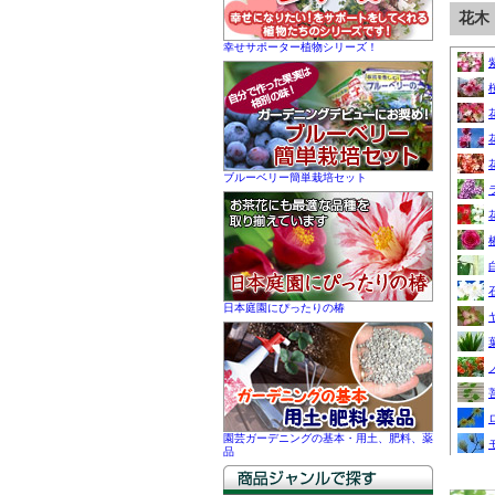
幸せサポーター植物シリーズ！
ブルーベリー簡単栽培セット
日本庭園にぴったりの椿
園芸ガーデニングの基本・用土、肥料、薬
品