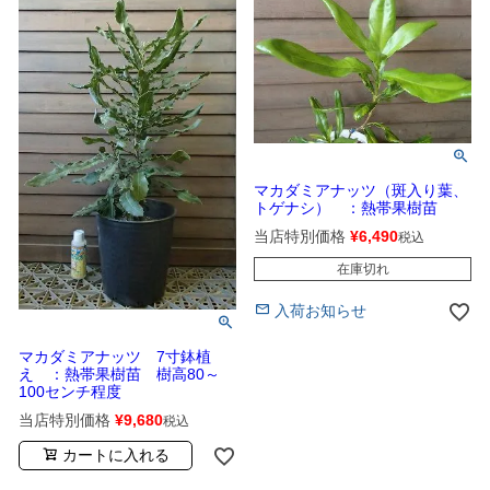
マカダミアナッツ（斑入り葉、
トゲナシ） ：熱帯果樹苗
当店特別価格
¥
6,490
税込
在庫切れ
入荷お知らせ
マカダミアナッツ 7寸鉢植
え ：熱帯果樹苗 樹高80～
100センチ程度
当店特別価格
¥
9,680
税込
カートに入れる