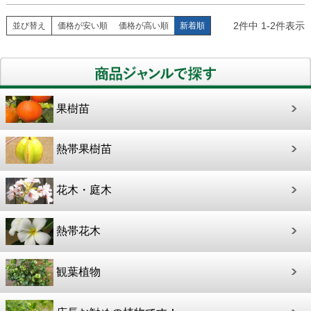
2
件中
1
-
2
件表示
並び替え
価格が安い順
価格が高い順
新着順
果樹苗
熱帯果樹苗
花木・庭木
熱帯花木
観葉植物