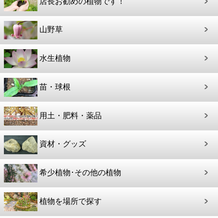
店長お勧めの植物です！
山野草
水生植物
苗・球根
用土・肥料・薬品
資材・グッズ
希少植物･その他の植物
植物を場所で探す