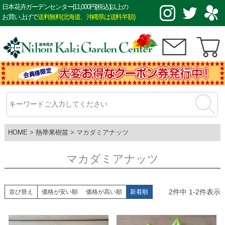
日本花卉ガーデンセンター|11,000円(税込)以上の
お買い上げで
送料無料(北海道、沖縄県は送料半額)
HOME
熱帯果樹苗
マカダミアナッツ
マカダミアナッツ
2
件中
1
-
2
件表示
並び替え
価格が安い順
価格が高い順
新着順