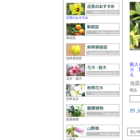
店長のおすすめ
果樹苗
熱帯果樹苗
斑入
カ 
え
花木・庭木
当店
税込
熱帯花木
観葉植物
並び
山野草