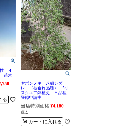
性 ４
 苗木
ヤポンノキ 八剱シダ
2,750
レ （枝垂れ品種） 5寸
スクエア鉢植え ＊品種
登録申請中
れる
当店特別価格
¥
4,180
税込
カートに入れる