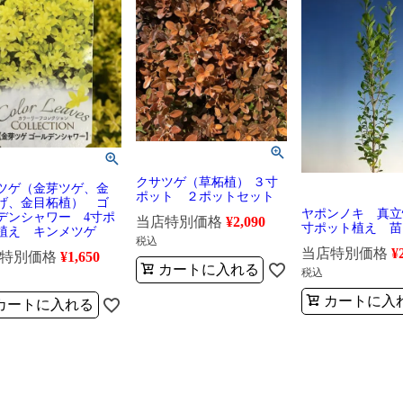
クサツゲ（草柘植） ３寸
ツゲ（金芽ツゲ、金
ポット ２ポットセット
げ、金目柘植） ゴ
ヤポンノキ 真立
デンシャワー 4寸ポ
当店特別価格
¥
2,090
寸ポット植え 苗
植え キンメツゲ
税込
当店特別価格
¥
特別価格
¥
1,650
カートに入れる
税込
カートに入
カートに入れる