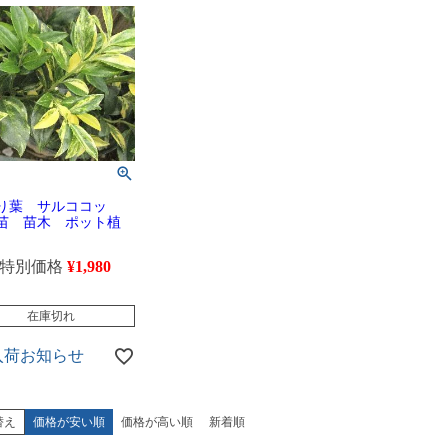
り葉 サルココッ
苗 苗木 ポット植
特別価格
¥
1,980
在庫切れ
入荷お知らせ
替え
価格が安い順
価格が高い順
新着順