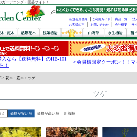
のガーデニング・園芸サイト！
新規会員登録
ご利用ガイド
商品一覧
法
お客様の声
お問い合わせ
会社概要
サ
E
花木・庭木
ツゲ
ツゲ
替え
価格が安い順
価格が高い順
新着順