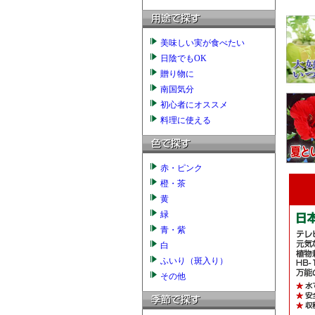
美味しい実が食べたい
日陰でもOK
贈り物に
南国気分
初心者にオススメ
料理に使える
赤・ピンク
橙・茶
黄
緑
青・紫
白
ふいり（斑入り）
その他