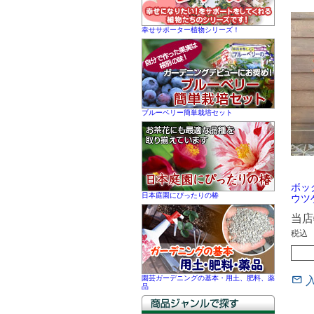
幸せサポーター植物シリーズ！
ブルーベリー簡単栽培セット
ボッ
日本庭園にぴったりの椿
ウツ
当店
税込
園芸ガーデニングの基本・用土、肥料、薬
品