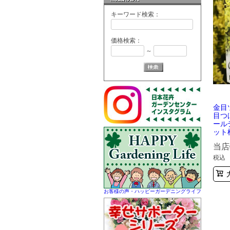
キーワード検索：
価格検索：
～
金目
目つ
ール
ット
当店
税込
お客様の声・ハッピーガーデニングライフ