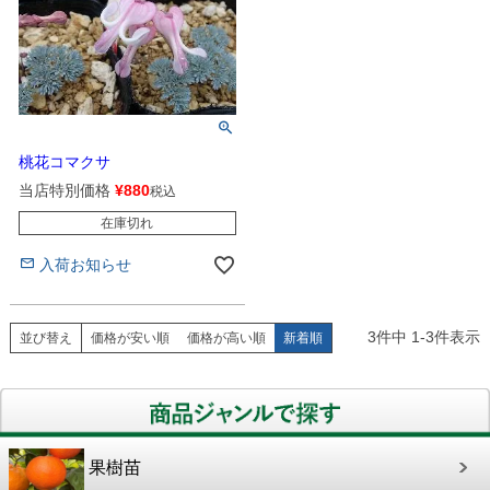
桃花コマクサ
当店特別価格
¥
880
税込
在庫切れ
入荷お知らせ
3
件中
1
-
3
件表示
並び替え
価格が安い順
価格が高い順
新着順
果樹苗