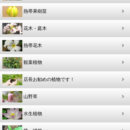
熱帯果樹苗
花木・庭木
熱帯花木
観葉植物
店長お勧めの植物です！
山野草
水生植物