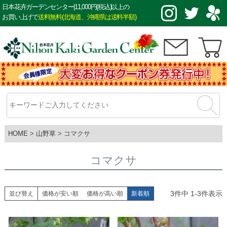
日本花卉ガーデンセンター|11,000円(税込)以上の
お買い上げで
送料無料(北海道、沖縄県は送料半額)
HOME
山野草
コマクサ
コマクサ
3
件中
1
-
3
件表示
並び替え
価格が安い順
価格が高い順
新着順