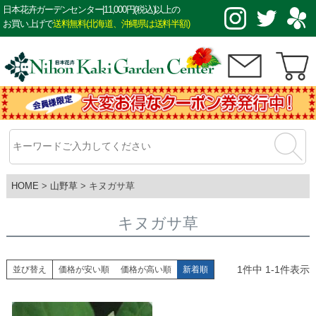
日本花卉ガーデンセンター|11,000円(税込)以上の
お買い上げで
送料無料(北海道、沖縄県は送料半額)
HOME
山野草
キヌガサ草
キヌガサ草
1
件中
1
-
1
件表示
並び替え
価格が安い順
価格が高い順
新着順