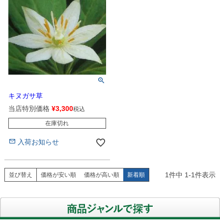
キヌガサ草
当店特別価格
¥
3,300
税込
在庫切れ
入荷お知らせ
1
件中
1
-
1
件表示
並び替え
価格が安い順
価格が高い順
新着順