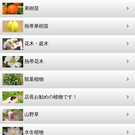
果樹苗
熱帯果樹苗
花木・庭木
熱帯花木
観葉植物
店長お勧めの植物です！
山野草
水生植物