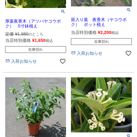
斑入り葉 夜香木（ヤコウボ
厚葉夜香木（アツバヤコウボ
ク） ポット植え
ク） 5寸鉢植え
当店特別価格
¥
2,200
税込
定価
¥
1,980
のところ
当店特別価格
¥
1,650
税込
在庫切れ
在庫切れ
入荷お知らせ
入荷お知らせ