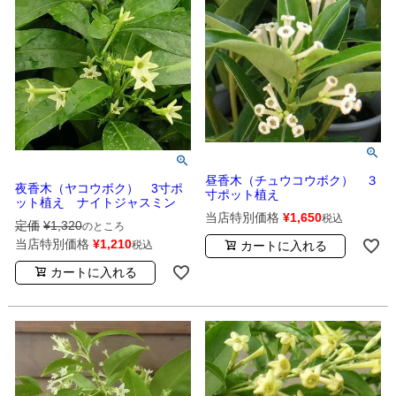
昼香木（チュウコウボク） ３
夜香木（ヤコウボク） 3寸ポ
寸ポット植え
ット植え ナイトジャスミン
当店特別価格
¥
1,650
税込
定価
¥
1,320
のところ
当店特別価格
¥
1,210
カートに入れる
税込
カートに入れる