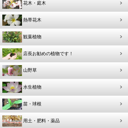
花木・庭木
熱帯花木
観葉植物
店長お勧めの植物です！
山野草
水生植物
苗・球根
用土・肥料・薬品