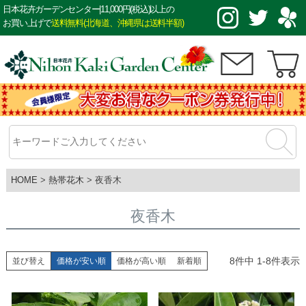
日本花卉ガーデンセンター|11,000円(税込)以上の
お買い上げで
送料無料(北海道、沖縄県は送料半額)
HOME
熱帯花木
夜香木
夜香木
8
件中
1
-
8
件表示
並び替え
価格が安い順
価格が高い順
新着順