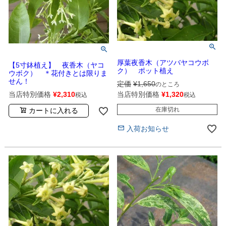
厚葉夜香木（アツバヤコウボ
【5寸鉢植え】 夜香木（ヤコ
ク） ポット植え
ウボク） ＊花付きとは限りま
せん！
定価
¥
1,650
のところ
当店特別価格
¥
1,320
当店特別価格
¥
2,310
税込
税込
在庫切れ
カートに入れる
入荷お知らせ