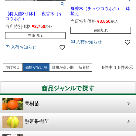
昼香木（チュウコウボク） 鉢
植え
【特大苗8寸鉢】 夜香木（ヤ
コウボク）
当店特別価格
¥
3,850
税込
当店特別価格
¥
2,750
税込
在庫切れ
在庫切れ
入荷お知らせ
入荷お知らせ
8
件中
1
-
8
件表示
並び替え
価格が安い順
価格が高い順
新着順
果樹苗
熱帯果樹苗