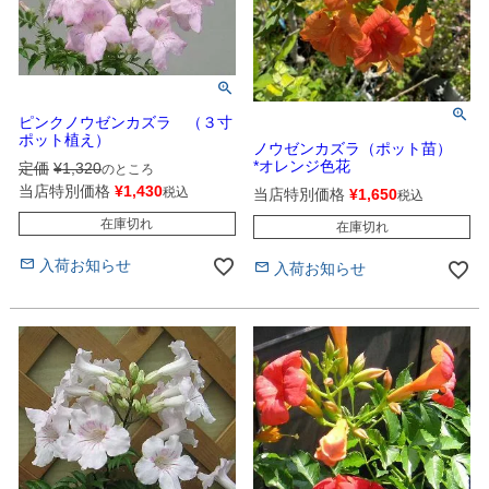
ピンクノウゼンカズラ （３寸
ポット植え）
ノウゼンカズラ（ポット苗）
*オレンジ色花
定価
¥
1,320
のところ
当店特別価格
¥
1,430
税込
当店特別価格
¥
1,650
税込
在庫切れ
在庫切れ
入荷お知らせ
入荷お知らせ