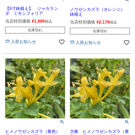
【5寸鉢植え】 ジャカラン
ノウゼンカズラ（オレンジ）
ダ ミモシフォリア
鉢植え
当店特別価格
¥
1,980
税込
当店特別価格
¥
2,178
税込
在庫切れ
在庫切れ
入荷お知らせ
入荷お知らせ
ヒメノウゼンカズラ（黄色）
大株 ヒメノウゼンカズラ（黄