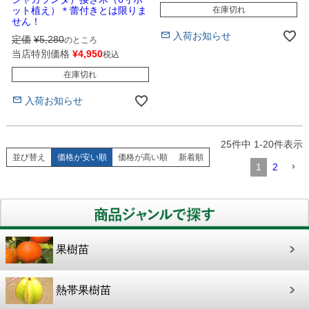
在庫切れ
ット植え）＊蕾付きとは限りま
せん！
入荷お知らせ
定価
¥
5,280
のところ
当店特別価格
¥
4,950
税込
在庫切れ
入荷お知らせ
25
件中
1
-
20
件表示
並び替え
価格が安い順
価格が高い順
新着順
1
2
果樹苗
熱帯果樹苗