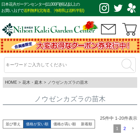
日本花卉ガーデンセンター|11,000円(税込)以上の
お買い上げで
送料無料(北海道、沖縄県は送料半額)
HOME
花木・庭木
ノウゼンカズラの苗木
ノウゼンカズラの苗木
25
件中
1
-
20
件表示
並び替え
価格が安い順
価格が高い順
新着順
1
2