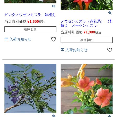
ピンクノウゼンカズラ 鉢植え
ノウゼンカズラ（赤花系） 鉢
当店特別価格
¥
1,650
税込
植え ノーゼンカズラ
在庫切れ
当店特別価格
¥
1,980
税込
入荷お知らせ
在庫切れ
入荷お知らせ