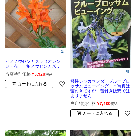
ヒメノウゼンカズラ（オレン
ジ・赤） 姫ノウゼンカズラ
当店特別価格
¥
3,520
税込
矮性ジャカランダ ブルーブロ
カートに入れる
ッサムビューイング ＊写真は
蕾付きですが、蕾付き販売では
ありません！！
当店特別価格
¥
7,480
税込
カートに入れる