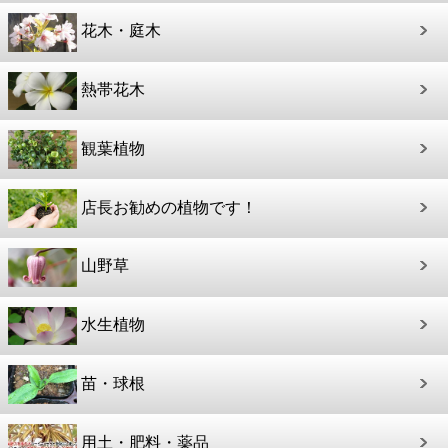
花木・庭木
熱帯花木
観葉植物
店長お勧めの植物です！
山野草
水生植物
苗・球根
用土・肥料・薬品