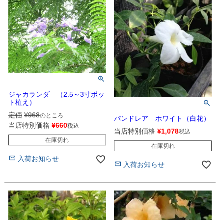
ジャカランダ （2.5～3寸ポッ
ト植え）
定価
¥
968
のところ
パンドレア ホワイト（白花）
当店特別価格
¥
660
税込
当店特別価格
¥
1,078
税込
在庫切れ
在庫切れ
入荷お知らせ
入荷お知らせ