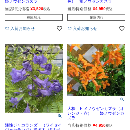
姫ノウゼンカズラ
色） 姫ノウゼンカズラ
当店特別価格
¥
3,520
当店特別価格
¥
4,950
税込
税込
在庫切れ
在庫切れ
入荷お知らせ
入荷お知らせ
大株 ヒメノウゼンカズラ（オ
レンジ・赤） 姫ノウゼンカ
ズラ
矮性ジャカランダ （ワイセイ
当店特別価格
¥
4,950
税込
ジャカランダ）接ぎ木（6寸ポ