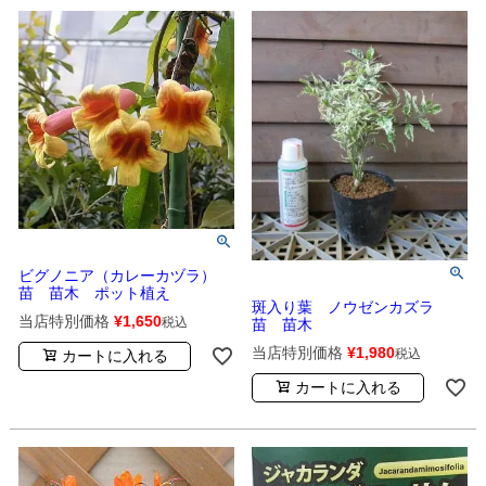
ビグノニア（カレーカヅラ）
苗 苗木 ポット植え
斑入り葉 ノウゼンカズラ
当店特別価格
¥
1,650
税込
苗 苗木
当店特別価格
¥
1,980
税込
カートに入れる
カートに入れる