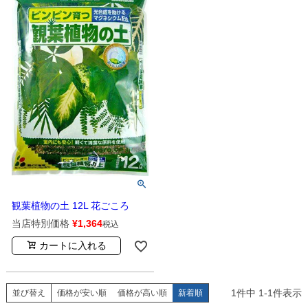
観葉植物の土 12L 花ごころ
当店特別価格
¥
1,364
税込
カートに入れる
1
件中
1
-
1
件表示
並び替え
価格が安い順
価格が高い順
新着順