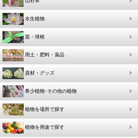
山野草
水生植物
苗・球根
用土・肥料・薬品
資材・グッズ
希少植物･その他の植物
植物を場所で探す
植物を用途で探す