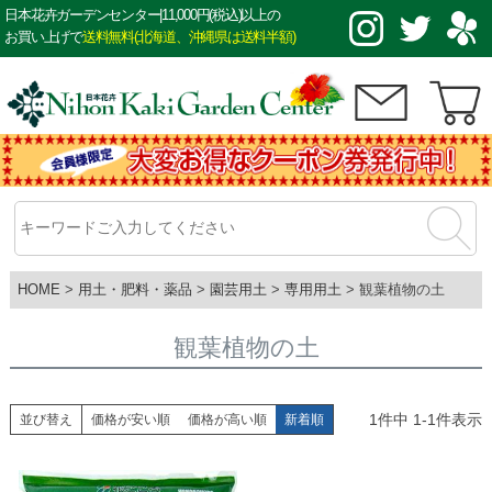
日本花卉ガーデンセンター|11,000円(税込)以上の
お買い上げで
送料無料(北海道、沖縄県は送料半額)
HOME
用土・肥料・薬品
園芸用土
専用用土
観葉植物の土
観葉植物の土
1
件中
1
-
1
件表示
並び替え
価格が安い順
価格が高い順
新着順