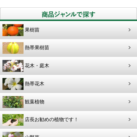
果樹苗
熱帯果樹苗
花木・庭木
熱帯花木
観葉植物
店長お勧めの植物です！