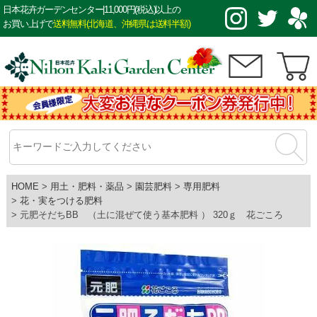
日本花卉ガーデンセンター|11,000円(税込)以上の
お買い上げで
送料無料(北海道、沖縄県は送料半額)
HOME
用土・肥料・薬品
園芸肥料
専用肥料
花・実をつける肥料
元肥そだちBB （土に混ぜて使う基本肥料 ） 320ｇ 花ごころ