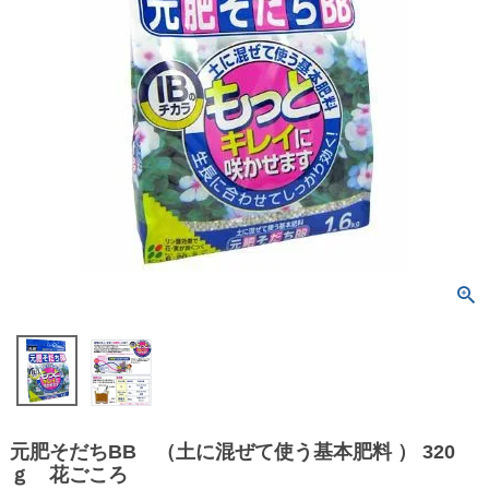
元肥そだちBB （土に混ぜて使う基本肥料 ） 320
ｇ 花ごころ