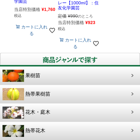
学園芸
レー【1000ml】：住
友化学園芸
当店特別価格
¥
1,760
定価
¥
990
税込
のところ
当店特別価格
¥
923
カートに入れ
税込
る
カートに入れ
る
果樹苗
熱帯果樹苗
花木・庭木
熱帯花木