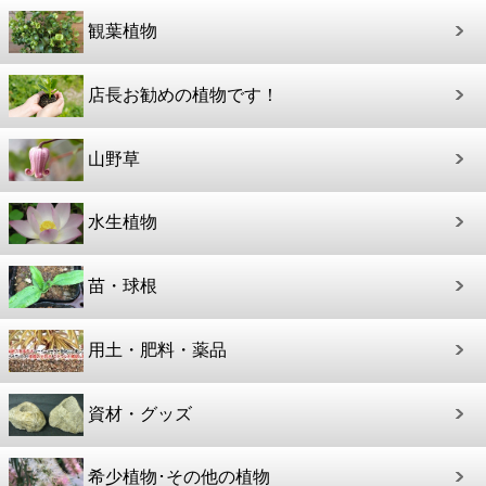
観葉植物
店長お勧めの植物です！
山野草
水生植物
苗・球根
用土・肥料・薬品
資材・グッズ
希少植物･その他の植物