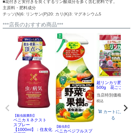
■花付きと実付きを良くするリン酸成分を多く含む肥料です。
主原料・肥料成分
チッソ(N)6: リンサン(P)20: カリ(K)3: マグネシウム5
***店長のおすすめ商品***
超リンカリ肥料
500g 花ごころ
当店特別価格
¥
473
税込
カートに入れ
【殺虫殺菌剤】
る
ベニカＸネクスト
スプレー
【殺虫剤】
【1000ml】：住友化
ベニカベジフルスプ