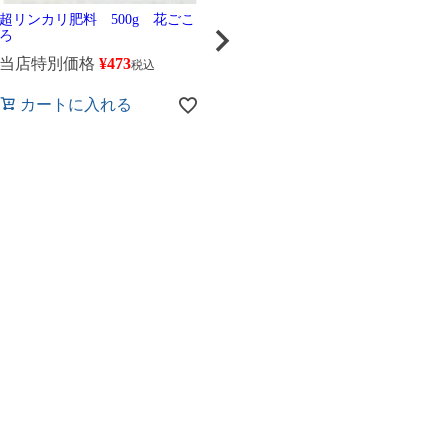
超リンカリ肥料 500g 花ごこ
コンテナガード Ｓ粒 3Ｌ
I
ろ
花ごころ
Ｘ
最
当店特別価格
¥
473
税込
当店特別価格
¥
660
税込
当
カートに入れる
カートに入れる