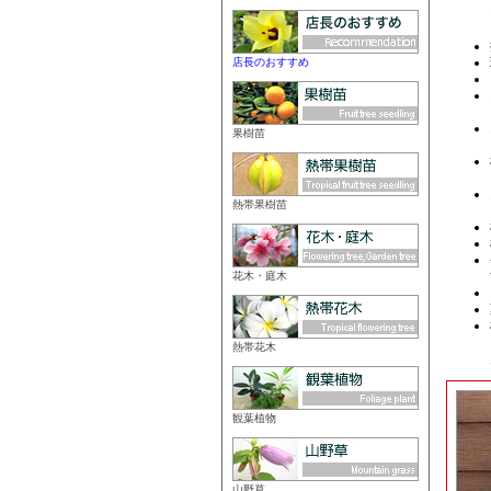
店長のおすすめ
果樹苗
熱帯果樹苗
花木・庭木
熱帯花木
観葉植物
山野草