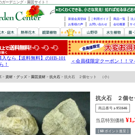
のガーデニング・園芸サイト！
新規会員登録
ご利用ガイド
商品一覧
法
お客様の声
お問い合わせ
会社概要
サ
E
資材・グッズ
園芸資材
抗火石
抗火石 ２個セット （小）
抗火石 ２個セ
商品番号
z-951646
¥
1,
当店特別価格
[
60
ポイント進呈 ]