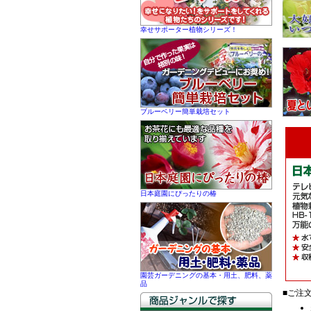
幸せサポーター植物シリーズ！
ブルーベリー簡単栽培セット
日本庭園にぴったりの椿
園芸ガーデニングの基本・用土、肥料、薬
品