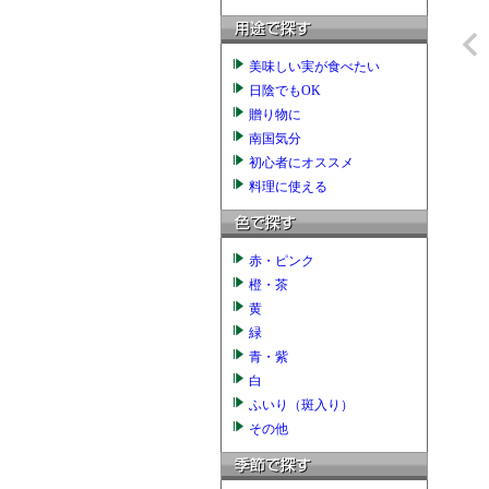
美味しい実が食べたい
日陰でもOK
贈り物に
南国気分
初心者にオススメ
料理に使える
赤・ピンク
橙・茶
黄
緑
青・紫
白
ふいり（斑入り）
その他