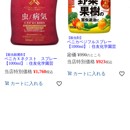
【殺虫剤】
ベニカベジフルスプレー
【1000ml】：住友化学園芸
定価
¥
990
【殺虫殺菌剤】
のところ
ベニカＸネクスト スプレー
当店特別価格
¥
923
税込
【1000ml】：住友化学園芸
当店特別価格
¥
1,760
税込
カートに入れる
カートに入れる