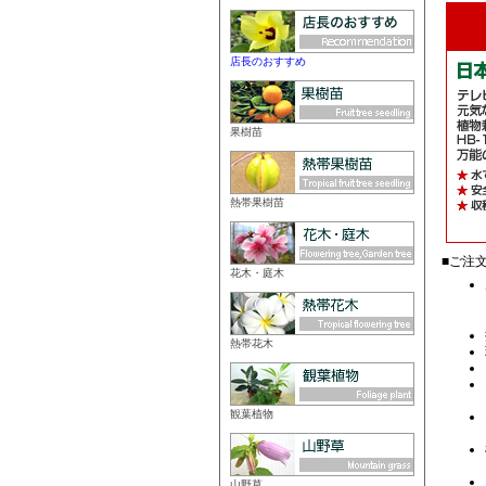
店長のおすすめ
果樹苗
熱帯果樹苗
花木・庭木
熱帯花木
観葉植物
山野草