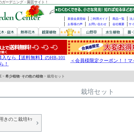
のガーデニング・園芸サイト！
新規会員登録
ご利用ガイド
商品一覧
法
お客様の声
お問い合わせ
会社概要
サ
E
希少植物･その他の植物
栽培セット
栽培セット
用きのこ栽培ｷｯ