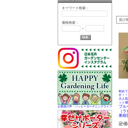
キーワード検索：
並び
価格検索：
～
初めて
す！！
大人気
ット価
ブル
お客様の声・ハッピーガーデニングライフ
（ラ
果樹
定価