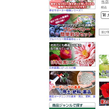
当店
税込
幸せサポーター植物シリーズ！
並び
ブルーベリー簡単栽培セット
日本庭園にぴったりの椿
園芸ガーデニングの基本・用土、肥料、薬
品