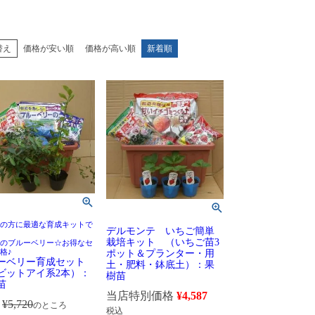
替え
価格が安い順
価格が高い順
新着順
の方に最適な育成キットで
デルモンテ いちご簡単
栽培キット （いちご苗3
のブルーベリー☆お得なセ
格♪
ポット＆プランター・用
ーベリー育成セット
土・肥料・鉢底土）：果
ビットアイ系2本）：
樹苗
苗
当店特別価格
¥
4,587
¥
5,720
のところ
税込