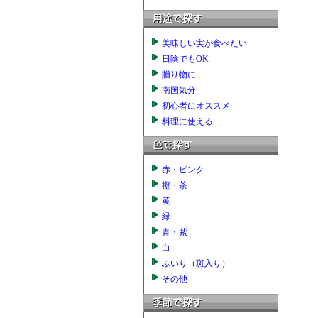
美味しい実が食べたい
日陰でもOK
贈り物に
南国気分
初心者にオススメ
料理に使える
赤・ピンク
橙・茶
黄
緑
青・紫
白
ふいり（斑入り）
その他