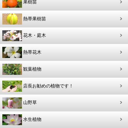
果樹苗
熱帯果樹苗
花木・庭木
熱帯花木
観葉植物
店長お勧めの植物です！
山野草
水生植物