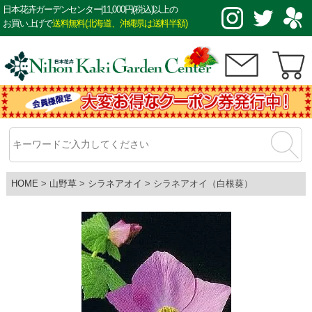
日本花卉ガーデンセンター|11,000円(税込)以上の
お買い上げで
送料無料(北海道、沖縄県は送料半額)
HOME
山野草
シラネアオイ
シラネアオイ（白根葵）