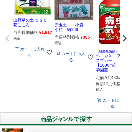
山野草の土 １２Ｌ
赤玉土 小袋
花ごころ
小粒 約1.6L
当店特別価格
¥
1,617
当店特別価格
¥
385
税込
税込
カートに入れ
【殺虫殺菌剤】
カートに入れ
る
ベニカＸ ファイ
る
スプレー
【1000ml】：住友
学園芸
定価
¥
1,430
のとこ
当店特別価格
¥
1,3
税込
カートに入れ
る