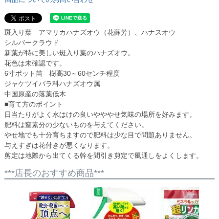
斑入り葉 アマリカハナズオウ（花蘇芳）、ハナスオウ
シルバークラウド
新葉が特に美しい斑入り葉のハナズオウ。
花色は未確認です。
6寸ポット苗 樹高30～60センチ程度
ジャケツイバラ科ハナズオウ属
中国原産の落葉低木
■育て方のポイント
日当たりがよく水はけの良いやややせ気味の場所を好みます。
肥料は窒素分の少ないものを与えてください。
やせ地でも十分育ちますので肥料は少な目で問題ありません。
与えすぎは花付きが悪くなります。
剪定は地際から出てくる幹を間引き剪定で風通しをよくします。
***店長のおすすめ商品***