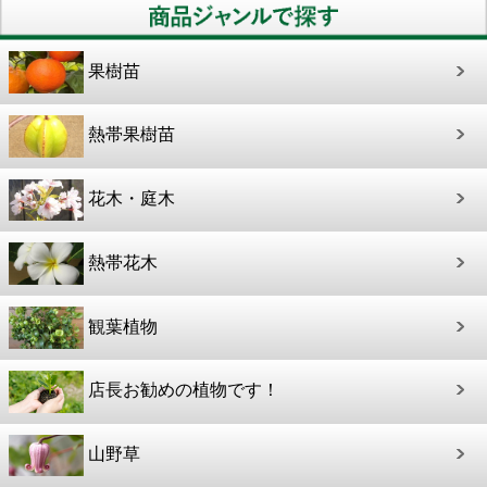
果樹苗
熱帯果樹苗
花木・庭木
熱帯花木
観葉植物
店長お勧めの植物です！
山野草