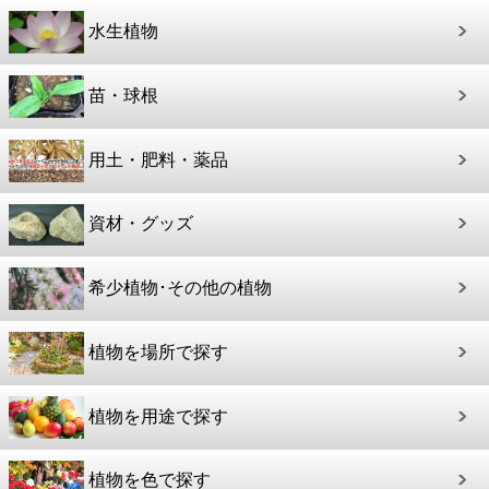
水生植物
苗・球根
用土・肥料・薬品
資材・グッズ
希少植物･その他の植物
植物を場所で探す
植物を用途で探す
植物を色で探す