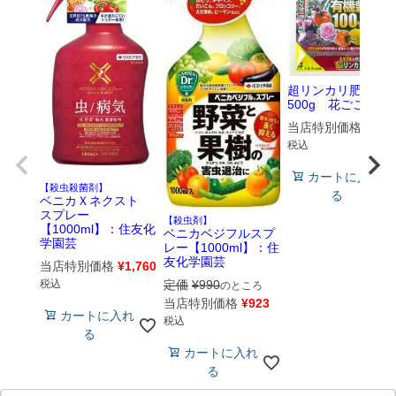
超リンカリ肥料
500g 花ごころ
当店特別価格
¥
473
税込
カートに入れ
【殺虫殺菌剤】
る
ベニカＸネクスト
スプレー
【殺虫剤】
【1000ml】：住友化
ベニカベジフルスプ
学園芸
レー【1000ml】：住
友化学園芸
当店特別価格
¥
1,760
定価
¥
990
税込
のところ
当店特別価格
¥
923
カートに入れ
税込
る
カートに入れ
る