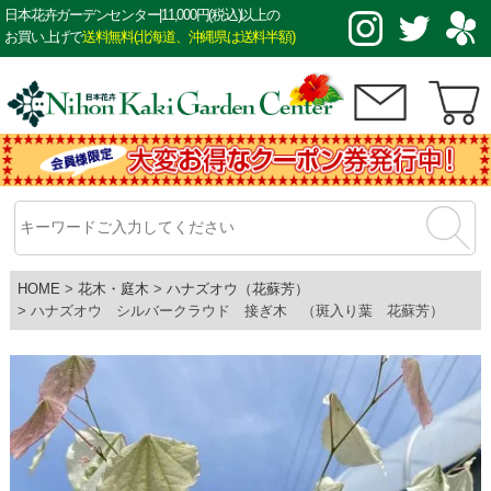
日本花卉ガーデンセンター|11,000円(税込)以上の
お買い上げで
送料無料(北海道、沖縄県は送料半額)
HOME
花木・庭木
ハナズオウ（花蘇芳）
ハナズオウ シルバークラウド 接ぎ木 （斑入り葉 花蘇芳）