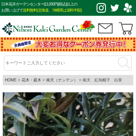
日本花卉ガーデンセンター|11,000円(税込)以上の
お買い上げで
送料無料(北海道、沖縄県は送料半額)
HOME
花木・庭木
南天（ナンテン）
南天 紅烏帽子 白実