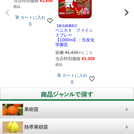
当店特別価格
¥
2,640
税込
カートに入れ
る
【殺虫殺菌剤】
ベニカＸ ファイン
スプレー
【1000ml】：住友化
学園芸
定価
¥
1,430
のところ
当店特別価格
¥
1,359
税込
カートに入れ
る
果樹苗
熱帯果樹苗