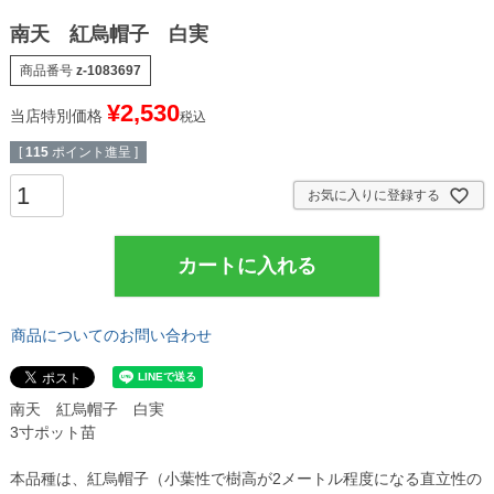
南天 紅烏帽子 白実
商品番号
z-1083697
¥
2,530
当店特別価格
税込
[
115
ポイント進呈 ]
お気に入りに登録する
カートに入れる
商品についてのお問い合わせ
南天 紅烏帽子 白実
3寸ポット苗
本品種は、紅烏帽子（小葉性で樹高が2メートル程度になる直立性の