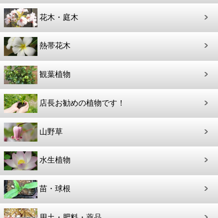
花木・庭木
熱帯花木
観葉植物
店長お勧めの植物です！
山野草
水生植物
苗・球根
用土・肥料・薬品