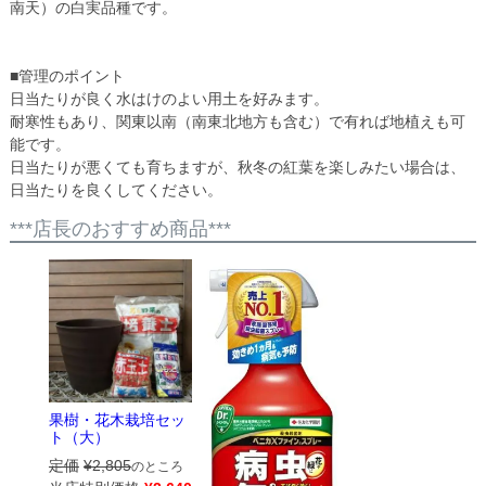
南天）の白実品種です。
■管理のポイント
日当たりが良く水はけのよい用土を好みます。
耐寒性もあり、関東以南（南東北地方も含む）で有れば地植えも可
能です。
日当たりが悪くても育ちますが、秋冬の紅葉を楽しみたい場合は、
日当たりを良くしてください。
***店長のおすすめ商品***
果樹・花木栽培セッ
ト（大）
定価
¥
2,805
のところ