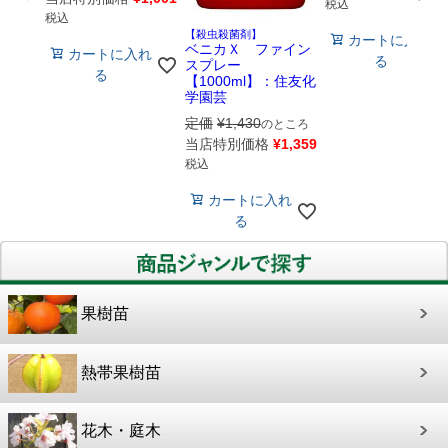
税込
税込
【殺虫殺菌剤】
カートに入れ
ベニカＸ ファイン
カートに入れ
る
スプレー
る
【1000ml】：住友化
学園芸
定価
¥
1,430
のところ
当店特別価格
¥
1,359
税込
カートに入れ
る
果樹苗
熱帯果樹苗
花木・庭木