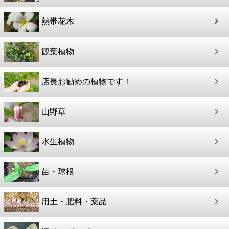
熱帯花木
観葉植物
店長お勧めの植物です！
山野草
水生植物
苗・球根
用土・肥料・薬品