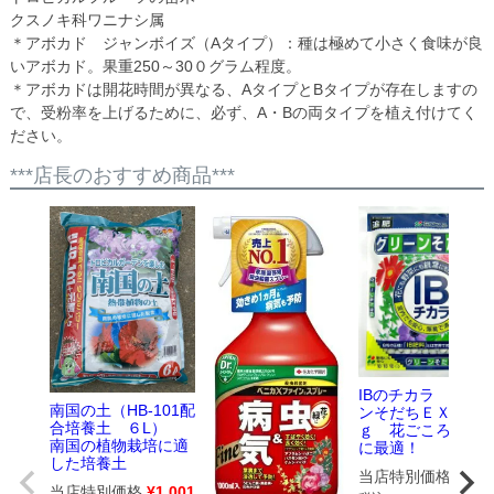
クスノキ科ワニナシ属
＊アボカド ジャンボイズ（Aタイプ）：種は極めて小さく食味が良
いアボカド。果重250～30０グラム程度。
＊アボカドは開花時間が異なる、AタイプとBタイプが存在しますの
で、受粉率を上げるために、必ず、A・Bの両タイプを植え付けてく
ださい。
***店長のおすすめ商品***
IBのチカラ グリ
南国の土（HB-101配
ンそだちＥＸ 500
合培養土 ６L）
ｇ 花ごころ 追
南国の植物栽培に適
に最適！
した培養土
当店特別価格
¥
528
当店特別価格
¥
1,001