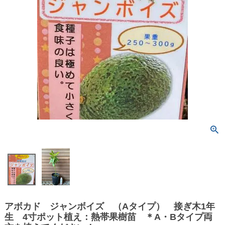
アボカド ジャンボイズ （Aタイプ） 接ぎ木1年
生 4寸ポット植え：熱帯果樹苗 ＊A・Bタイプ両