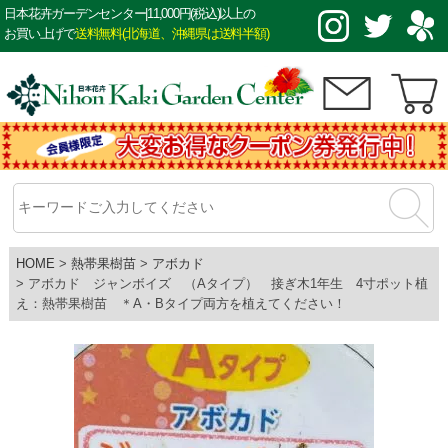
日本花卉ガーデンセンター|11,000円(税込)以上の
お買い上げで
送料無料(北海道、沖縄県は送料半額)
HOME
熱帯果樹苗
アボカド
アボカド ジャンボイズ （Aタイプ） 接ぎ木1年生 4寸ポット植
え：熱帯果樹苗 ＊A・Bタイプ両方を植えてください！