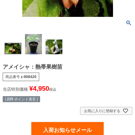
アメイシャ：熱帯果樹苗
商品番号
z-908420
¥
4,950
当店特別価格
税込
[
225
ポイント進呈 ]
お気に入りに登録する
入荷お知らせメール