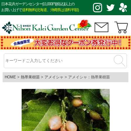
日本花卉ガーデンセンター|11,000円(税込)以上の
お買い上げで
送料無料(北海道、沖縄県は送料半額)
HOME
熱帯果樹苗
アメイシャ
アメイシャ：熱帯果樹苗