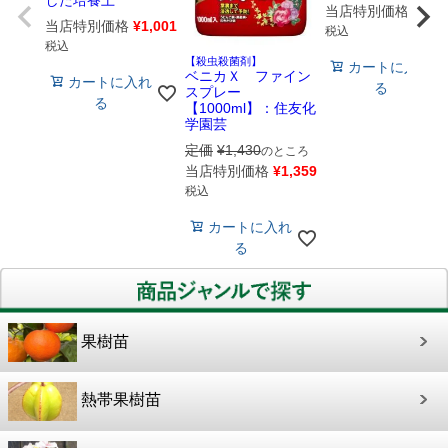
した培養土
当店特別価格
¥
528
当店特別価格
¥
1,001
税込
税込
【殺虫殺菌剤】
カートに入れ
ベニカＸ ファイン
カートに入れ
る
スプレー
る
【1000ml】：住友化
学園芸
定価
¥
1,430
のところ
当店特別価格
¥
1,359
税込
カートに入れ
る
果樹苗
熱帯果樹苗