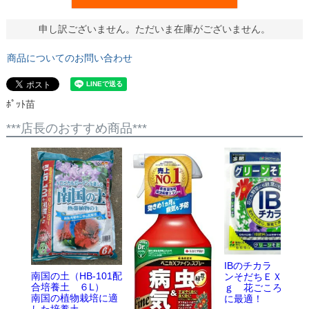
申し訳ございません。ただいま在庫がございません。
商品についてのお問い合わせ
ﾎﾟｯﾄ苗
***店長のおすすめ商品***
IBのチカラ グリ
南国の土（HB-101配
ンそだちＥＸ 500
合培養土 ６L）
ｇ 花ごころ 追
南国の植物栽培に適
に最適！