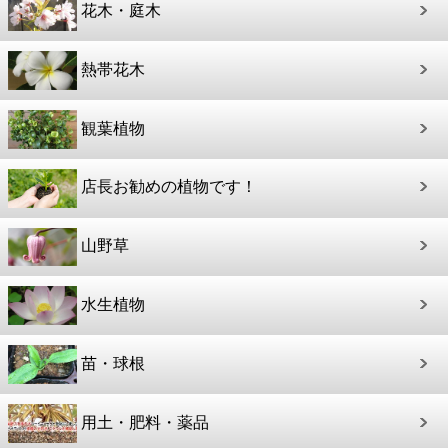
花木・庭木
熱帯花木
観葉植物
店長お勧めの植物です！
山野草
水生植物
苗・球根
用土・肥料・薬品