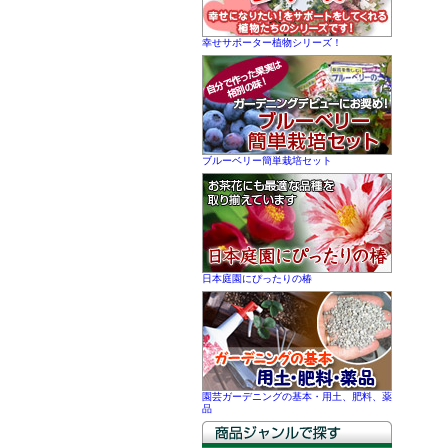
幸せサポーター植物シリーズ！
ブルーベリー簡単栽培セット
日本庭園にぴったりの椿
園芸ガーデニングの基本・用土、肥料、薬
品