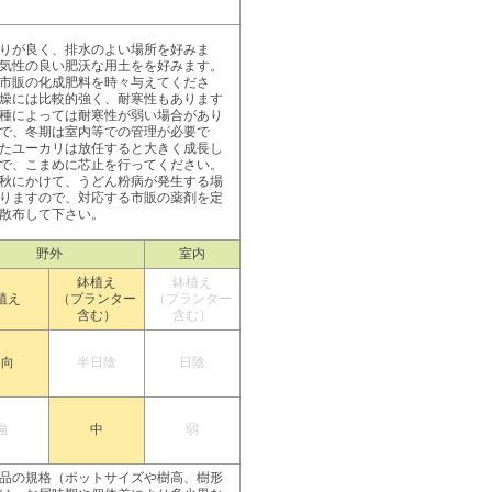
りが良く、排水のよい場所を好みま
気性の良い肥沃な用土をを好みます。
市販の化成肥料を時々与えてくださ
燥には比較的強く、耐寒性もあります
種によっては耐寒性が弱い場合があり
で、冬期は室内等での管理が必要で
たユーカリは放任すると大きく成長し
で、こまめに芯止を行ってください。
秋にかけて、うどん粉病が発生する場
りますので、対応する市販の薬剤を定
散布して下さい。
野外
室内
鉢植え
鉢植え
植え
（プランター
（プランター
含む）
含む）
日向
半日陰
日陰
強
中
弱
品の規格（ポットサイズや樹高、樹形