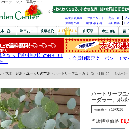
のガーデニング・園芸サイト！
新規会員登録
ご利用ガイド
商品一覧
法
お客様の声
お問い合わせ
会社概要
サ
E
花木・庭木
ユーカリの苗木
ハートリーフユーカリ（5寸鉢植え）：シルバー
ハートリーフユ
ーダラー、ポポ
商品番号
z-1079268
¥
1,
当店特別価格