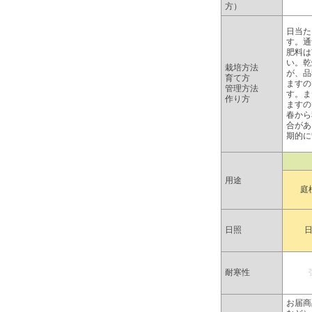
方）
日当た
す。通
肥料は
い。乾
栽培方法
が、品
育て方
ますの
管理方法
す。ま
作り方
ますの
春から
合があ
期的に
用途
庭
日照
耐寒性
お届商