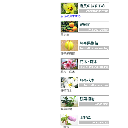
店長のおすすめ
果樹苗
熱帯果樹苗
花木・庭木
熱帯花木
観葉植物
山野草