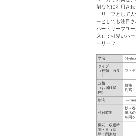
剤などに利用され
ーリーフとして人
ーとしても注目さ
ハートリーフユー
ス）：可愛いハー
ーリーフ
学名
Myrtac
タイプ
（種類、カラ
フトモ
ー）
規格
規格：
（お届け状
樹高：
態）
樹高
3～5
秋～春
植付時期
苗木の
年間を
開花・収穫時
期・量（基
---
準：関東地