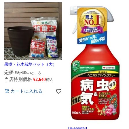
果樹・花木栽培セット（大）
定価
¥
2,805
のところ
当店特別価格
¥
2,640
税込
カートに入れる
【殺虫殺菌剤】