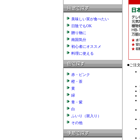
美味しい実が食べたい
日陰でもOK
贈り物に
南国気分
初心者にオススメ
料理に使える
赤・ピンク
橙・茶
黄
緑
青・紫
白
ふいり（斑入り）
その他