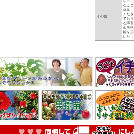
など）
ること
落葉し
くださ
その他
ており
る障害
ぬ事柄
解を頂
いたし