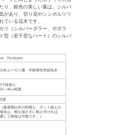
たり、銀色の美しい葉は、シルバ
気があり、切り花やシンボルツリ
れている花木です。
カリ（シルバーダラー、ポポラ
ト型（若干歪なハート）のシルバ
eae Eucalyptus
モ科ユーカリ属 半耐寒性常緑高木
5寸鉢植え
20～40㎝程度
m程度
（最適期以外の時期も、ポット植えの
場合は、根を崩さずに植え付ければ、
通して移植は可能です。）