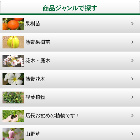
果樹苗
熱帯果樹苗
花木・庭木
熱帯花木
観葉植物
店長お勧めの植物です！
山野草