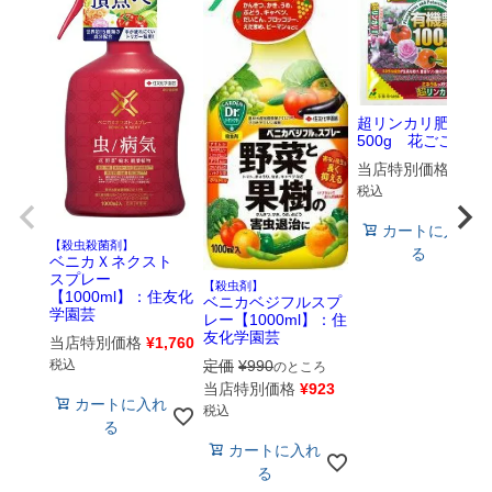
超リンカリ肥料
500g 花ごころ
当店特別価格
¥
473
税込
カートに入れ
【殺虫殺菌剤】
る
ベニカＸネクスト
スプレー
【殺虫剤】
【1000ml】：住友化
ベニカベジフルスプ
学園芸
レー【1000ml】：住
友化学園芸
当店特別価格
¥
1,760
定価
¥
990
税込
のところ
当店特別価格
¥
923
カートに入れ
税込
る
カートに入れ
る