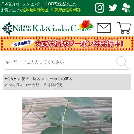
日本花卉ガーデンセンター|11,000円(税込)以上の
お買い上げで
送料無料(北海道、沖縄県は送料半額)
HOME
花木・庭木
ユーカリの苗木
ツキヌキユーカリ ６寸鉢植え