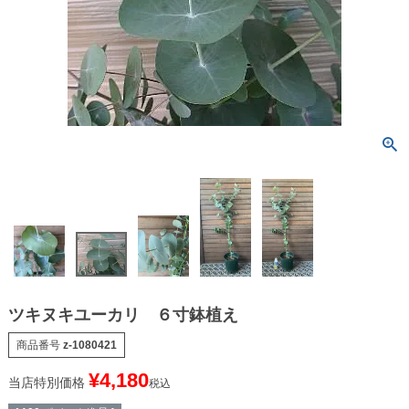
ツキヌキユーカリ ６寸鉢植え
商品番号
z-1080421
¥
4,180
当店特別価格
税込