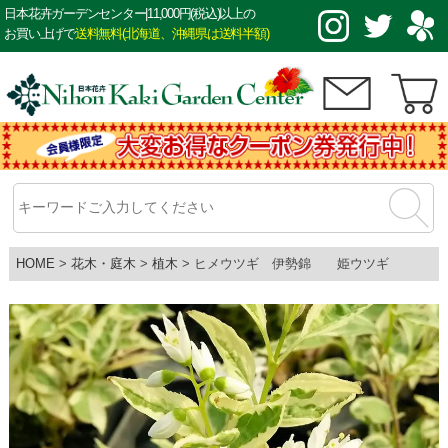
日本花卉ガーデンセンター|11,000円(税込)以上の
お買い上げで
送料無料(北海道、沖縄県は送料半額)
HOME
花木・庭木
植木
ヒメウツギ 伊勢錦 姫ウツギ