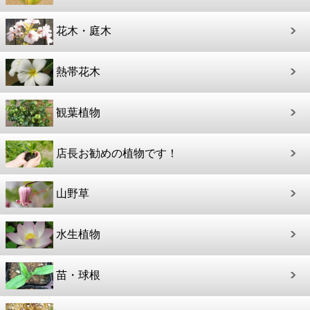
花木・庭木
熱帯花木
観葉植物
店長お勧めの植物です！
山野草
水生植物
苗・球根