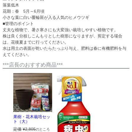
落葉低木
花期：春 5月～6月頃
小さな葉に白い覆輪斑が入る人気のヒメウツギ
■管理のポイント
丈夫な植物で、暑さ寒さにも大変強い栽培しやすい植物です。
株は良く分枝しこんもりとした樹形になりますが、剪定する場合
は、花後夏までに行ってください。
水は用土の表面が乾いたらたっぷり与え、肥料は春に有機肥料を与
えてください。
***店長のおすすめ商品***
果樹・花木栽培セッ
ト（大）
定価
¥
2,805
のところ