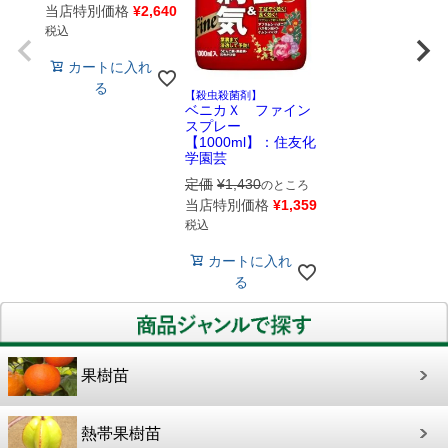
当店特別価格
¥
2,640
税込
カートに入れ
る
【殺虫殺菌剤】
ベニカＸ ファイン
スプレー
【1000ml】：住友化
学園芸
定価
¥
1,430
のところ
当店特別価格
¥
1,359
税込
カートに入れ
る
果樹苗
熱帯果樹苗