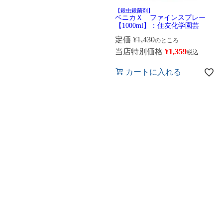
【殺虫殺菌剤】
ベニカＸ ファインスプレー
【1000ml】：住友化学園芸
定価
¥
1,430
のところ
当店特別価格
¥
1,359
税込
カートに入れる