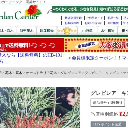
のガーデニング・園芸サイト！
新規会員登録
ご利用ガイド
商品一覧
法
お客様の声
お問い合わせ
会社概要
サ
E
花木・庭木
オーストラリア花木
グレヴィレア
グレビレア キングスファ
グレビレア キ
商品番号
z-1084643
¥
2,
当店特別価格
[
135
ポイント進呈 ]