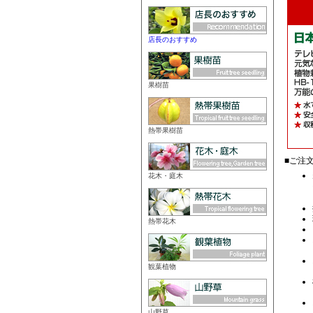
店長のおすすめ
果樹苗
熱帯果樹苗
花木・庭木
熱帯花木
観葉植物
山野草