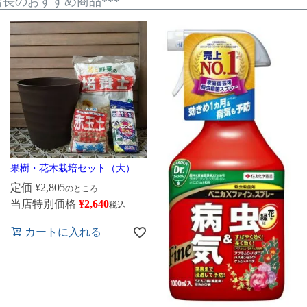
*店長のおすすめ商品***
果樹・花木栽培セット（大）
定価
¥
2,805
のところ
当店特別価格
¥
2,640
税込
カートに入れる