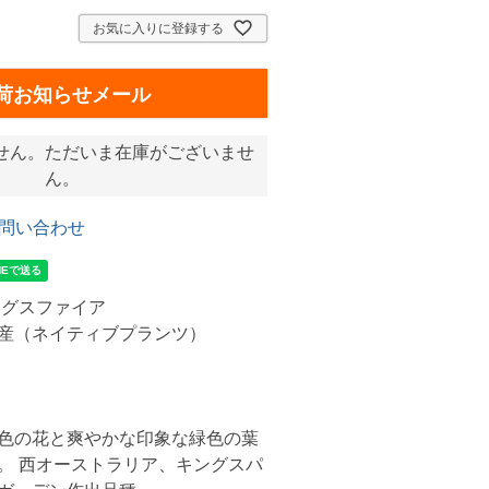
お気に入りに登録する
荷お知らせメール
せん。ただいま在庫がございませ
ん。
問い合わせ
ングスファイア
原産（ネイティブプランツ）
属
木
色の花と爽やかな印象な緑色の葉
。 西オーストラリア、キングスパ