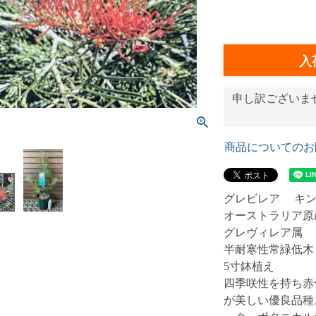
入
申し訳ございま
商品についてのお
グレビレア キ
オーストラリア
グレヴィレア
半耐寒性常緑低
5寸鉢植え
四季咲性を持ち赤
が美しい優良品種