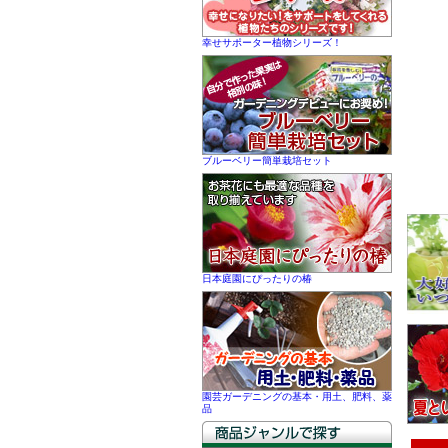
幸せサポーター植物シリーズ！
ブルーベリー簡単栽培セット
日本庭園にぴったりの椿
園芸ガーデニングの基本・用土、肥料、薬
品