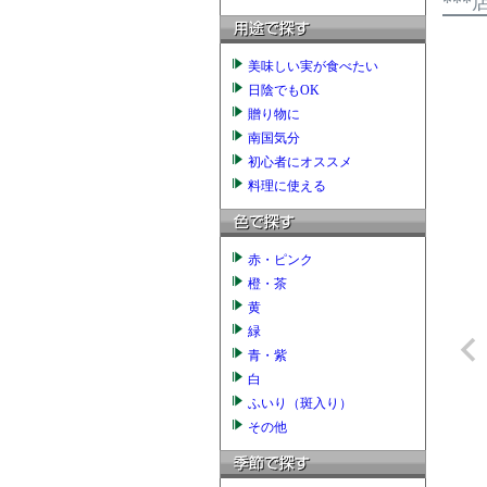
**
美味しい実が食べたい
日陰でもOK
贈り物に
南国気分
初心者にオススメ
料理に使える
赤・ピンク
橙・茶
黄
緑
青・紫
白
ふいり（斑入り）
その他