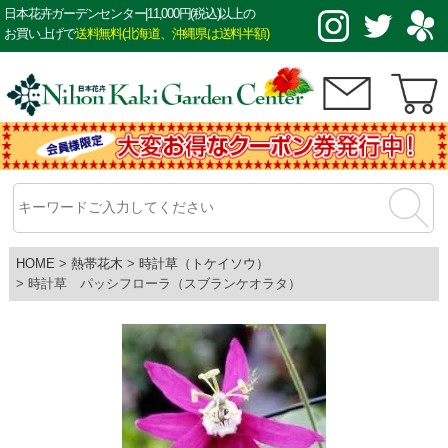
日本花卉ガーデンセンター|11,000円(税込)以上の
お買い上げで
送料無料(北海道、沖縄県は送料半額)
HOME
熱帯花木
時計草（トケイソウ）
時計草 パッシフローラ（スブランケオラタ）