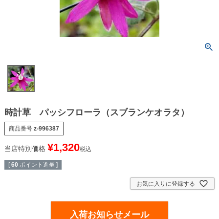
時計草 パッシフローラ（スブランケオラタ）
商品番号
z-996387
¥
1,320
当店特別価格
税込
[
60
ポイント進呈 ]
お気に入りに登録する
入荷お知らせメール