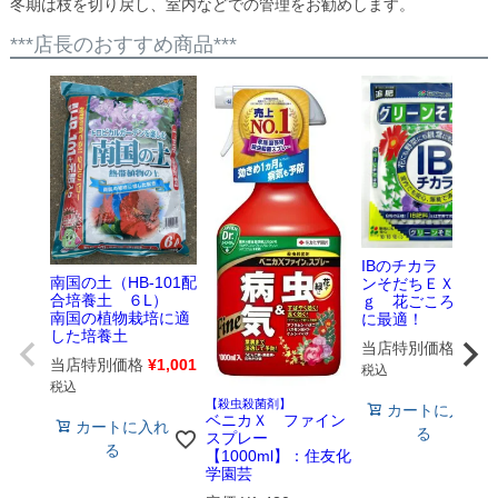
冬期は枝を切り戻し、室内などでの管理をお勧めします。
***店長のおすすめ商品***
IBのチカラ グリ
南国の土（HB-101配
ンそだちＥＸ 500
合培養土 ６L）
ｇ 花ごころ 追
南国の植物栽培に適
に最適！
した培養土
当店特別価格
¥
528
当店特別価格
¥
1,001
税込
税込
【殺虫殺菌剤】
カートに入れ
ベニカＸ ファイン
カートに入れ
る
スプレー
る
【1000ml】：住友化
学園芸