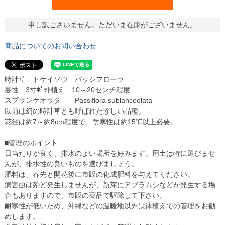
申し訳ございません。ただいま在庫がございません。
商品についてのお問い合わせ
時計草 トケイソウ パッシフローラ
蔓性 3寸ﾎﾟｯﾄ植え 10～20センチ程度
スブランケオラタ Passiflora sublanceolata
以前は幻の時計草とも呼ばれた珍しい品種。
花径は約7～約8cm程度で、耐寒性は約15℃以上必要。
■管理のポイント
日当たりが良く、排水のよい場所を好みます。用土は特に選びませ
んが、排水性の良いものを選びましょう。
肥料は、春先と開花後に市販の化成肥料を与えてください。
病害虫は殆ど発生しませんが、新芽にアブラムシなどが発生する場
合もありますので、市販の薬品で駆除して下さい。
耐寒性が低いため、沖縄などの温暖地以外は鉢植えでの管理をお勧
めします。