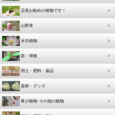
店長お勧めの植物です！
山野草
水生植物
苗・球根
用土・肥料・薬品
資材・グッズ
希少植物･その他の植物