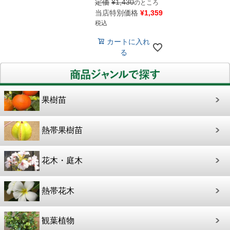
定価
¥
1,430
のところ
当店特別価格
¥
1,359
税込
カートに入れ
る
果樹苗
熱帯果樹苗
花木・庭木
熱帯花木
観葉植物