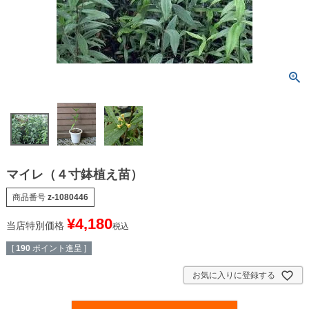
マイレ（４寸鉢植え苗）
商品番号
z-1080446
¥
4,180
当店特別価格
税込
[
190
ポイント進呈 ]
お気に入りに登録する