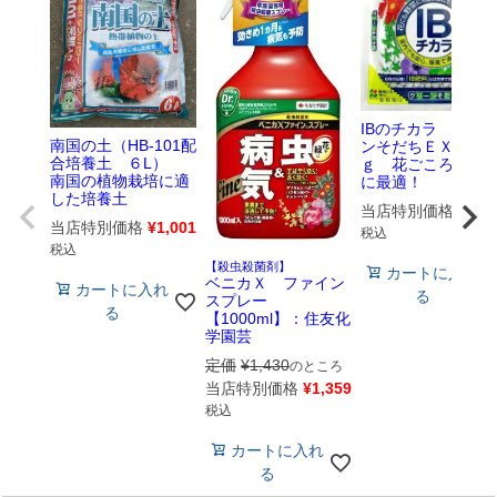
IBのチカラ グリ
南国の土（HB-101配
ンそだちＥＸ 500
合培養土 ６L）
ｇ 花ごころ 追
南国の植物栽培に適
に最適！
した培養土
当店特別価格
¥
528
当店特別価格
¥
1,001
税込
税込
【殺虫殺菌剤】
カートに入れ
ベニカＸ ファイン
カートに入れ
る
スプレー
る
【1000ml】：住友化
学園芸
定価
¥
1,430
のところ
当店特別価格
¥
1,359
税込
カートに入れ
る