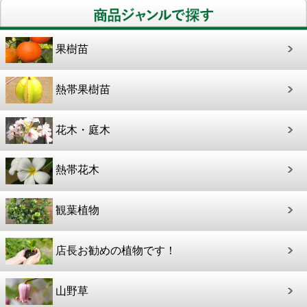
果樹苗
熱帯果樹苗
花木・庭木
熱帯花木
観葉植物
店長お勧めの植物です！
山野草