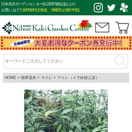
日本花卉ガーデンセンター|11,000円(税込)以上の
お買い上げで
送料無料(北海道、沖縄県は送料半額)
HOME
熱帯花木
マイレ
マイレ（４寸鉢植え苗）