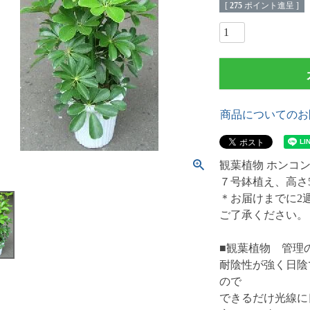
[
275
ポイント進呈 ]
商品についてのお
観葉植物 ホンコ
７号鉢植え、高さ5
＊お届けまでに2
ご了承ください
■観葉植物 管理
耐陰性が強く日陰
ので
できるだけ光線に