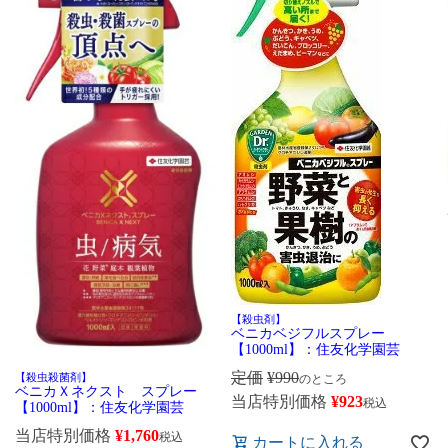
【殺虫剤】
ベニカベジフルスプレー
【1000ml】：住友化学園芸
定価
¥
990
【殺虫殺菌剤】
のところ
ベニカＸネクスト スプレー
当店特別価格
¥
923
税込
【1000ml】：住友化学園芸
当店特別価格
¥
1,760
税込
カートに入れる