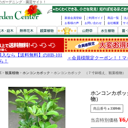
のガーデニング・園芸サイト！
新規会員登録
ご利用ガイド
商品一覧
法
お客様の声
お問い合わせ
会社概要
サ
E
観葉植物
ホンコンカポック
ホンコンカポック （７寸鉢植え、観葉植物）
ホンコンカポッ
物）
商品番号
z-330946
¥
6,
当店特別価格