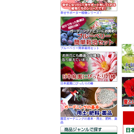
幸せサポーター植物シリーズ！
ブルーベリー簡単栽培セット
日本庭園にぴったりの椿
園芸ガーデニングの基本・用土、肥料、薬
品