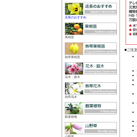
店長のおすすめ
果樹苗
熱帯果樹苗
花木・庭木
熱帯花木
観葉植物
山野草