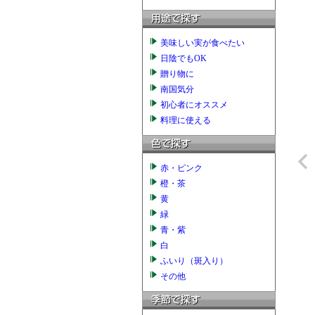
美味しい実が食べたい
日陰でもOK
贈り物に
南国気分
初心者にオススメ
料理に使える
赤・ピンク
橙・茶
黄
緑
青・紫
白
ふいり（斑入り）
その他