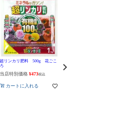
超リンカリ肥料 500g 花ごこ
コンテナガード Ｓ粒 3Ｌ
I
ろ
花ごころ
Ｘ
最
当店特別価格
¥
473
税込
当店特別価格
¥
660
税込
当
カートに入れる
カートに入れる