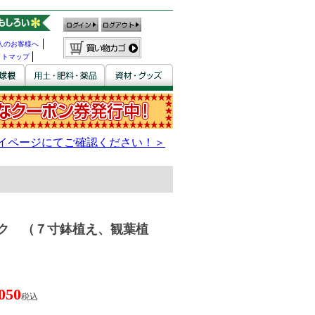
人のお客様へ
イトマップ
ク （７寸鉢植え、観葉植
050
税込