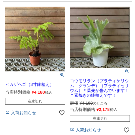
コウモリラン（プラティケリウ
ヒカゲヘゴ（3寸鉢植え）
ム グランデ）（プラティセリ
ウム）＊葉先が傷んでいます！
当店特別価格
¥
4,180
税込
＊素焼きの鉢植えです！
在庫切れ
定価
¥
4,180
のところ
当店特別価格
¥
2,178
税込
入荷お知らせ
在庫切れ
入荷お知らせ