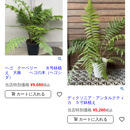
ヘゴ クーペリー ８号鉢植
え 大株 ヘゴの木（ヘゴシ
ダ）
当店特別価格
¥
9,680
税込
カートに入れる
ディクソニア・アンタルクティ
カ ５寸鉢植え
当店特別価格
¥
5,280
税込
カートに入れる