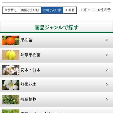
10
件中
1
-
10
件表示
並び替え
価格が安い順
価格が高い順
新着順
果樹苗
熱帯果樹苗
花木・庭木
熱帯花木
観葉植物