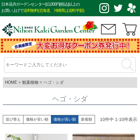
日本花卉ガーデンセンター|11,000円(税込)以上の
お買い上げで
送料無料(北海道、沖縄県は送料半額)
HOME
観葉植物
ヘゴ・シダ
ヘゴ・シダ
10
件中
1
-
10
件表示
並び替え
価格が安い順
価格が高い順
新着順