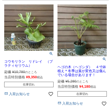
コウモリラン リドレイ （プ
ラティセリウム）
ヘゴの木（ヘゴシダ） ４寸鉢
植え＊冬季は葉が変色又は傷ん
定価
¥
10,780
のところ
でいる場合があります！
当店特別価格
¥
9,350
税込
定価
¥
5,280
のところ
在庫切れ
当店特別価格
¥
4,180
税込
入荷お知らせ
在庫切れ
入荷お知らせ