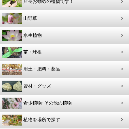
店長お勧めの植物です！
山野草
水生植物
苗・球根
用土・肥料・薬品
資材・グッズ
希少植物･その他の植物
植物を場所で探す