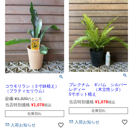
ブレクナム ギバム シルバー
コウモリラン（３寸鉢植え）
レディー （木立性シダ）
（プラティセリウム）
5寸ポット植え
定価
¥
1,320
のところ
当店特別価格
¥
1,078
税込
当店特別価格
¥
1,078
税込
在庫切れ
在庫切れ
入荷お知らせ
入荷お知らせ