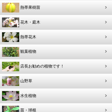
熱帯果樹苗
花木・庭木
熱帯花木
観葉植物
店長お勧めの植物です！
山野草
水生植物
苗・球根