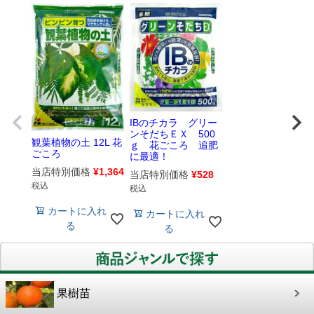
IBのチカラ グリー
ンそだちＥＸ 500
観葉植物の土 12L 花
ｇ 花ごころ 追肥
ごころ
に最適！
当店特別価格
¥
1,364
当店特別価格
¥
528
税込
税込
カートに入れ
カートに入れ
る
る
果樹苗