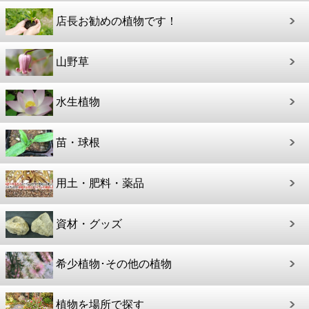
店長お勧めの植物です！
山野草
水生植物
苗・球根
用土・肥料・薬品
資材・グッズ
希少植物･その他の植物
植物を場所で探す