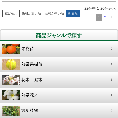
22
件中
1
-
20
件表示
並び替え
価格が安い順
価格が高い順
新着順
1
2
果樹苗
熱帯果樹苗
花木・庭木
熱帯花木
観葉植物