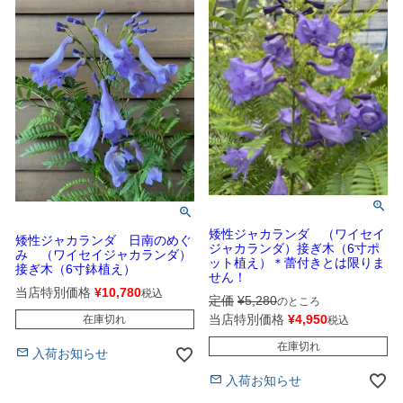
矮性ジャカランダ （ワイセイ
矮性ジャカランダ 日南のめぐ
ジャカランダ）接ぎ木（6寸ポ
み （ワイセイジャカランダ）
ット植え）＊蕾付きとは限りま
接ぎ木（6寸鉢植え）
せん！
当店特別価格
¥
10,780
税込
定価
¥
5,280
のところ
当店特別価格
¥
4,950
在庫切れ
税込
在庫切れ
入荷お知らせ
入荷お知らせ