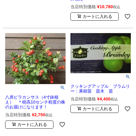
当店特別価格
¥
10,780
税込
カートに入れる
クッキングアップル ブラムリ
ー：果樹苗 苗木 苗
八房ピラカンサス（4寸鉢植
当店特別価格
¥
4,400
税込
え） ＊樹高10センチ程度の株
のお届けになります！
カートに入れる
当店特別価格
¥
2,750
税込
カートに入れる