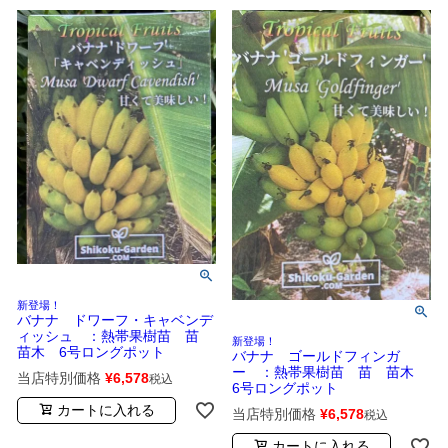
新登場！
バナナ ドワーフ・キャベンデ
ィッシュ ：熱帯果樹苗 苗
新登場！
苗木 6号ロングポット
バナナ ゴールドフィンガ
ー ：熱帯果樹苗 苗 苗木
当店特別価格
¥
6,578
税込
6号ロングポット
カートに入れる
当店特別価格
¥
6,578
税込
カートに入れる