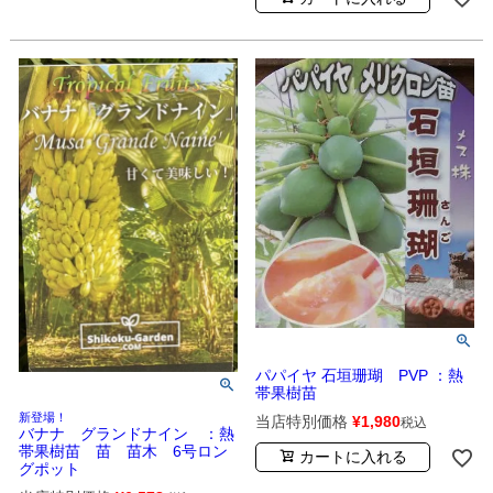
パパイヤ 石垣珊瑚 PVP ：熱
帯果樹苗
新登場！
当店特別価格
¥
1,980
税込
バナナ グランドナイン ：熱
帯果樹苗 苗 苗木 6号ロン
カートに入れる
グポット