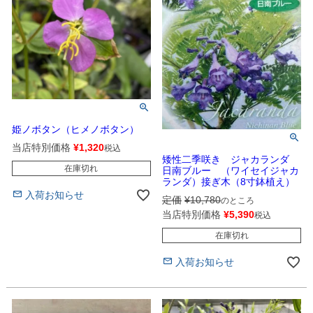
姫ノボタン（ヒメノボタン）
当店特別価格
¥
1,320
税込
矮性二季咲き ジャカランダ
在庫切れ
日南ブルー （ワイセイジャカ
ランダ）接ぎ木（8寸鉢植え）
入荷お知らせ
定価
¥
10,780
のところ
当店特別価格
¥
5,390
税込
在庫切れ
入荷お知らせ