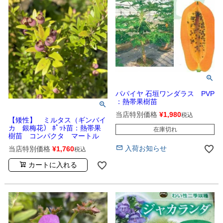
パパイヤ 石垣ワンダラス PVP
：熱帯果樹苗
当店特別価格
¥
1,980
税込
【矮性】 ミルタス（ギンバイ
カ 銀梅花） ﾎﾟｯﾄ苗：熱帯果
在庫切れ
樹苗 コンパクタ マートル
入荷お知らせ
当店特別価格
¥
1,760
税込
カートに入れる