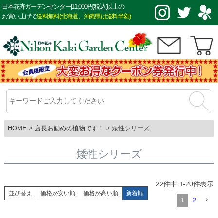
日本花卉ガーデンセンター|11,000円(税込)以上の
お買い上げで
送料無料(北海道、沖縄県は送料半額)
HOME
店長お勧めの植物です！
矮性シリーズ
矮性シリーズ
22
件中
1
-
20
件表示
並び替え
価格が安い順
価格が高い順
新着順
1
2