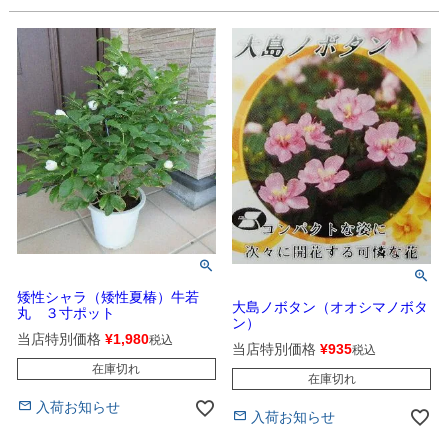
矮性シャラ（矮性夏椿）牛若
大島ノボタン（オオシマノボタ
丸 ３寸ポット
ン）
当店特別価格
¥
1,980
税込
当店特別価格
¥
935
税込
在庫切れ
在庫切れ
入荷お知らせ
入荷お知らせ