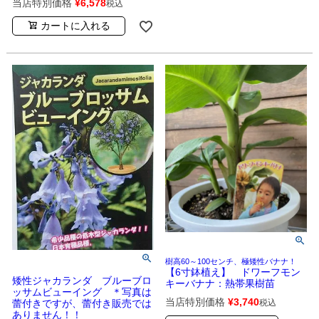
当店特別価格
¥
6,578
税込
カートに入れる
樹高60～100センチ、極矮性バナナ！
【6寸鉢植え】 ドワーフモン
矮性ジャカランダ ブルーブロ
キーバナナ：熱帯果樹苗
ッサムビューイング ＊写真は
当店特別価格
¥
3,740
税込
蕾付きですが、蕾付き販売では
ありません！！