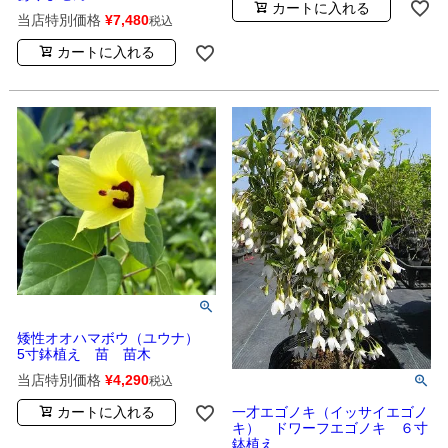
カートに入れる
当店特別価格
¥
7,480
税込
カートに入れる
矮性オオハマボウ（ユウナ）
5寸鉢植え 苗 苗木
当店特別価格
¥
4,290
税込
一才エゴノキ（イッサイエゴノ
カートに入れる
キ） ドワーフエゴノキ ６寸
鉢植え