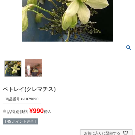
ペトレイ(クレマチス）
商品番号
z-1079690
¥
990
当店特別価格
税込
[
45
ポイント進呈 ]
お気に入りに登録する