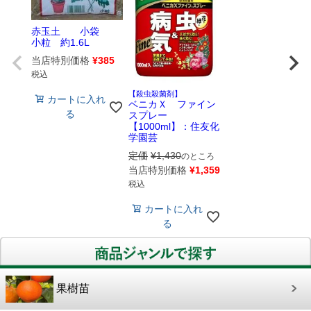
赤玉土 小袋
小粒 約1.6L
当店特別価格
¥
385
税込
【殺虫殺菌剤】
カートに入れ
ベニカＸ ファイン
る
スプレー
【1000ml】：住友化
学園芸
定価
¥
1,430
のところ
当店特別価格
¥
1,359
税込
カートに入れ
る
果樹苗