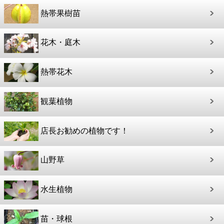
熱帯果樹苗
花木・庭木
熱帯花木
観葉植物
店長お勧めの植物です！
山野草
水生植物
苗・球根