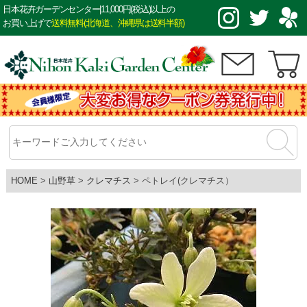
日本花卉ガーデンセンター|11,000円(税込)以上の
お買い上げで
送料無料(北海道、沖縄県は送料半額)
HOME
山野草
クレマチス
ペトレイ(クレマチス）