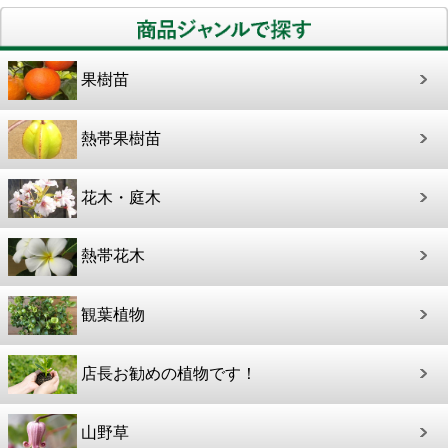
果樹苗
熱帯果樹苗
花木・庭木
熱帯花木
観葉植物
店長お勧めの植物です！
山野草