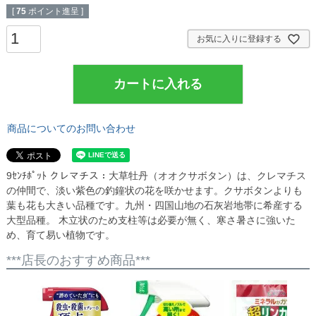
[
75
ポイント進呈 ]
お気に入りに登録する
カートに入れる
商品についてのお問い合わせ
9ｾﾝﾁﾎﾟｯﾄ クレマチス：大草牡丹（オオクサボタン）は、クレマチス
の仲間で、淡い紫色の釣鐘状の花を咲かせます。クサボタンよりも
葉も花も大きい品種です。九州・四国山地の石灰岩地帯に希産する
大型品種。 木立状のため支柱等は必要が無く、寒さ暑さに強いた
め、育て易い植物です。
***店長のおすすめ商品***