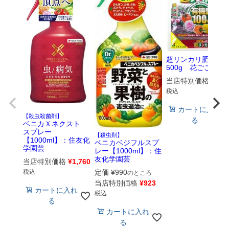
超リンカリ肥料
500g 花ごころ
当店特別価格
¥
473
税込
カートに入れ
【殺虫殺菌剤】
る
ベニカＸネクスト
スプレー
【殺虫剤】
【1000ml】：住友化
ベニカベジフルスプ
学園芸
レー【1000ml】：住
友化学園芸
当店特別価格
¥
1,760
定価
¥
990
税込
のところ
当店特別価格
¥
923
カートに入れ
税込
る
カートに入れ
る