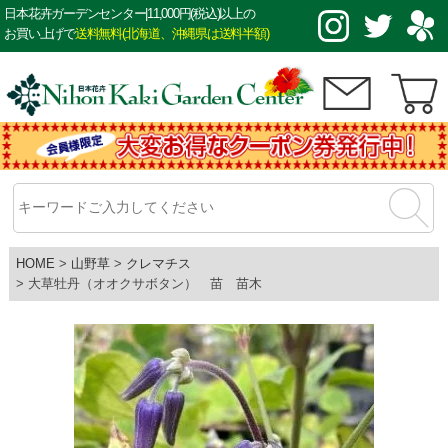
日本花卉ガーデンセンター|11,000円(税込)以上の
お買い上げで
送料無料(北海道、沖縄県は送料半額)
HOME
山野草
クレマチス
大草牡丹（オオクサボタン） 苗 苗木