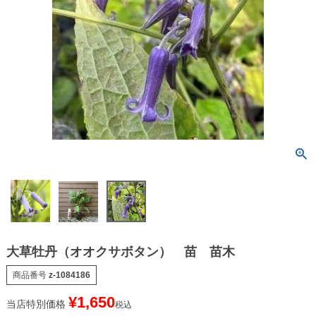
大草牡丹（オオクサボタン） 苗 苗木
商品番号
z-1084186
¥
1,650
当店特別価格
税込