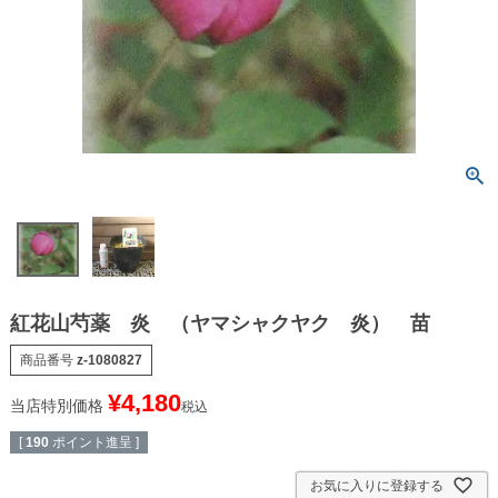
紅花山芍薬 炎 （ヤマシャクヤク 炎） 苗
商品番号
z-1080827
¥
4,180
当店特別価格
税込
[
190
ポイント進呈 ]
お気に入りに登録する