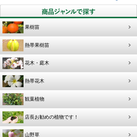
果樹苗
熱帯果樹苗
花木・庭木
熱帯花木
観葉植物
店長お勧めの植物です！
山野草