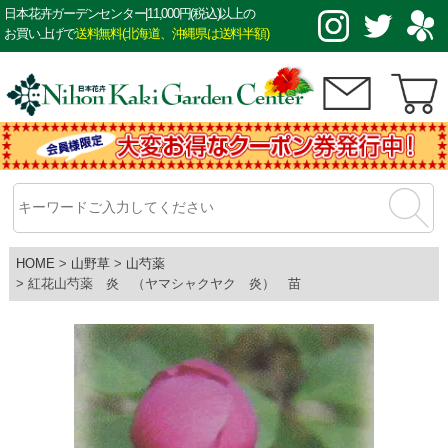
日本花卉ガーデンセンター|11,000円(税込)以上の
お買い上げで
送料無料(北海道、沖縄県は送料半額)
HOME
山野草
山芍薬
紅花山芍薬 炎 （ヤマシャクヤク 炎） 苗