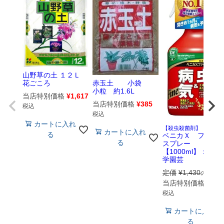
山野草の土 １２Ｌ
赤玉土 小袋
花ごころ
小粒 約1.6L
当店特別価格
¥
1,617
当店特別価格
¥
385
税込
税込
カートに入れ
【殺虫殺菌剤】
カートに入れ
る
ベニカＸ ファイ
る
スプレー
【1000ml】：住友
学園芸
定価
¥
1,430
のとこ
当店特別価格
¥
1,3
税込
カートに入れ
る