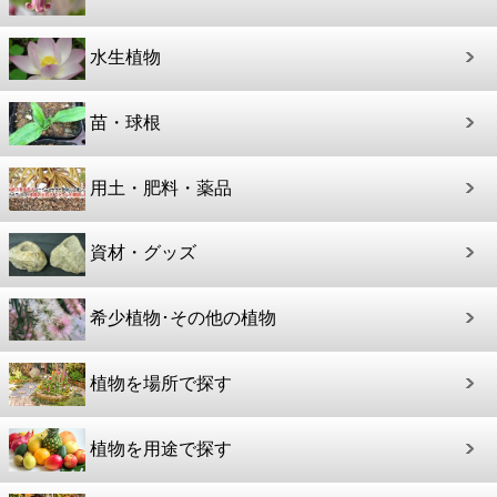
水生植物
苗・球根
用土・肥料・薬品
資材・グッズ
希少植物･その他の植物
植物を場所で探す
植物を用途で探す