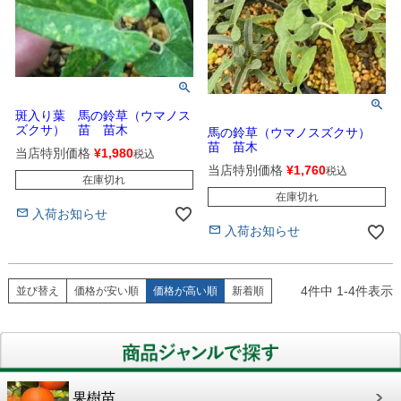
斑入り葉 馬の鈴草（ウマノス
ズクサ） 苗 苗木
馬の鈴草（ウマノスズクサ）
苗 苗木
当店特別価格
¥
1,980
税込
当店特別価格
¥
1,760
税込
在庫切れ
在庫切れ
入荷お知らせ
入荷お知らせ
4
件中
1
-
4
件表示
並び替え
価格が安い順
価格が高い順
新着順
果樹苗