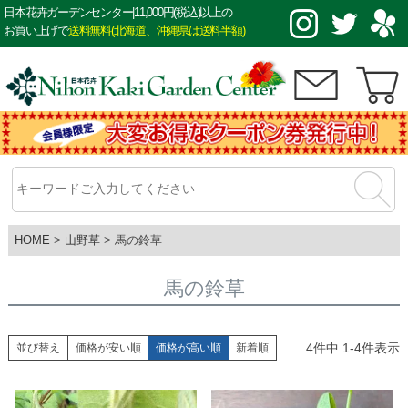
日本花卉ガーデンセンター|11,000円(税込)以上の
お買い上げで
送料無料(北海道、沖縄県は送料半額)
HOME
山野草
馬の鈴草
馬の鈴草
4
件中
1
-
4
件表示
並び替え
価格が安い順
価格が高い順
新着順