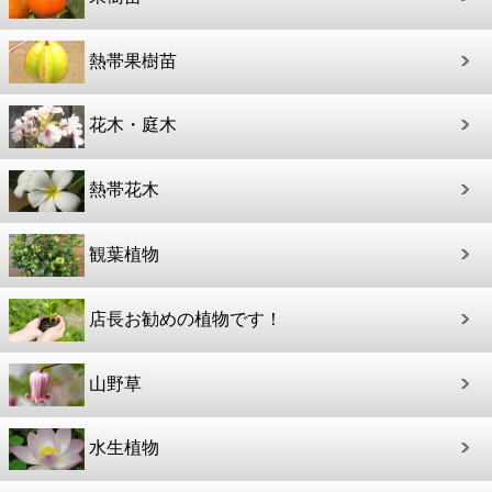
熱帯果樹苗
花木・庭木
熱帯花木
観葉植物
店長お勧めの植物です！
山野草
水生植物