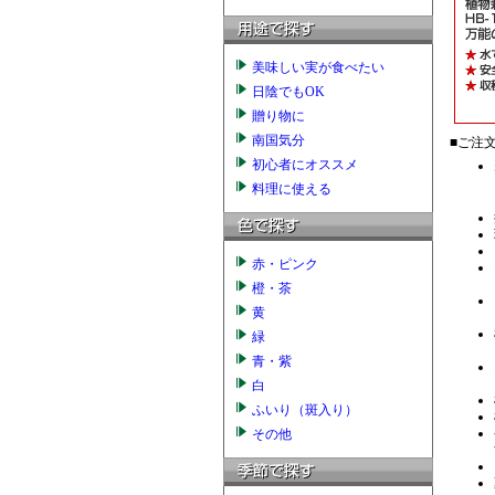
美味しい実が食べたい
日陰でもOK
贈り物に
南国気分
初心者にオススメ
料理に使える
赤・ピンク
橙・茶
黄
緑
青・紫
白
ふいり（斑入り）
その他