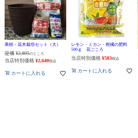
果樹・花木栽培セット（大）
レモン・ミカン・柑橘の肥料
500ｇ 花ごころ
定価
¥
2,805
のところ
当店特別価格
¥
583
税込
当店特別価格
¥
2,640
税込
カートに入れる
カートに入れる