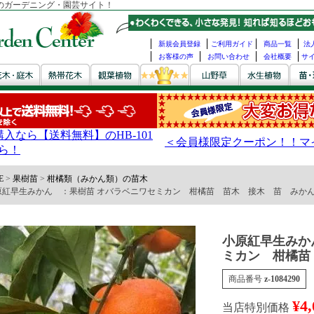
のガーデニング・園芸サイト！
新規会員登録
ご利用ガイド
商品一覧
法
お客様の声
お問い合わせ
会社概要
サ
E
果樹苗
柑橘類（みかん類）の苗木
小原紅早生みかん ：果樹苗 オバラベニワセミカン 柑橘苗 苗木 接木 苗 みか
小原紅早生みかん ：果
ミカン 柑橘苗
商品番号
z-1084290
¥
4,
当店特別価格