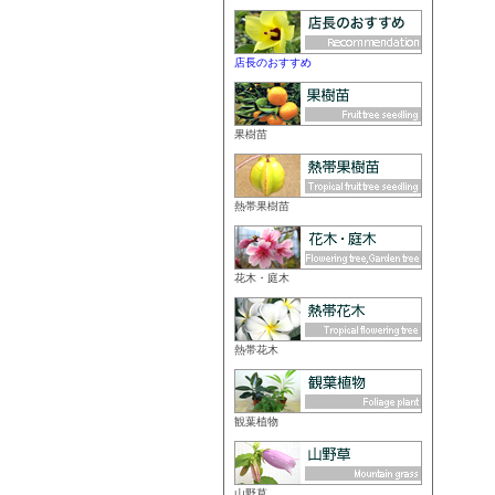
店長のおすすめ
果樹苗
熱帯果樹苗
花木・庭木
熱帯花木
観葉植物
山野草