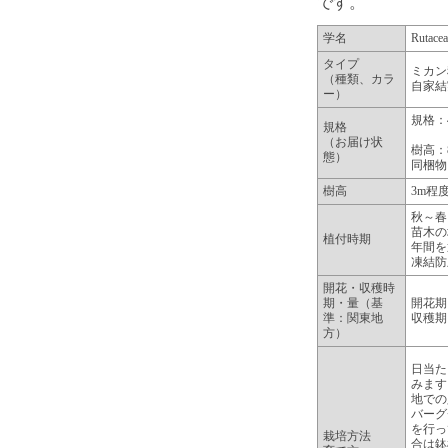
です。
学名
Rutace
タイプ
ミカン
（種類、カラ
自家結
ー）
規格：
規格
（お届け状
樹高：
態）
同梱物
樹高
3m程
秋～春
苗木の
植付時期
年間を
凍結防
開花・収穫時
期・量（基
開花期
準：関東地
収穫期
方）
日当た
みます
地での
バーグ
を行っ
栽培方法
合は鉢