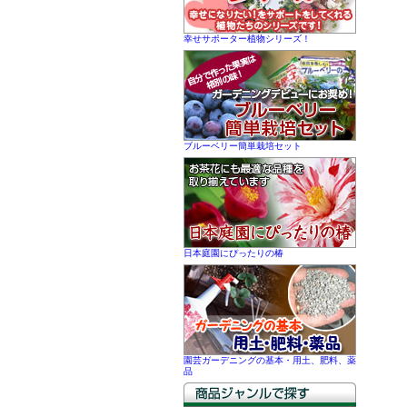
幸せサポーター植物シリーズ！
ブルーベリー簡単栽培セット
日本庭園にぴったりの椿
園芸ガーデニングの基本・用土、肥料、薬
品