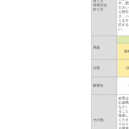
育て方
す。肥
管理方法
ださい
作り方
え間引
さ。ハ
ります
応する
い。
用途
庭
日照
耐寒性
結実は
お届商
など）
ること
落葉し
その他
くださ
ており
る障害