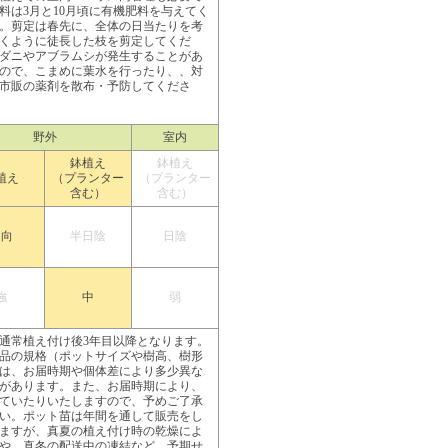
料は3月と10月頃に有機肥料を与えてく
。剪定は春先に、全体の日当たりを考
くように徒長した枝を剪定してくだ
ダニやアブラムシが発生することがあ
ので、こまめに葉水を行ったり、、対
市販の薬剤を散布・予防してくださ
野外
室内
鉢植え
鉢植え
植え
（プランター
（プランター
含む）
含む）
日向
半日陰
日陰
強
中
弱
通常植え付け後3年目以降となります。
品の規格（ポットサイズや樹高、樹形
は、お届時期や個体差により多少異な
があります。また、お届時期により、
ていたりいたしますので、予めご了承
い。ポット苗は年間を通して販売をし
ますが、真夏の植え付け時の乾燥によ
や、真冬の配送中の凍結など、予期せ