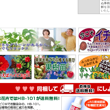
ぬ事柄
解を頂
いたし