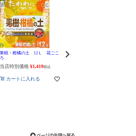
果樹・柑橘の土 12Ｌ 花ごこ
元肥そだちBB （土に混ぜて使
ろ
う基本肥料 ） 320ｇ 花ごころ
当店特別価格
¥
1,419
税込
当店特別価格
¥
583
税込
カートに入れる
カートに入れる
【
ベ
【
定
当