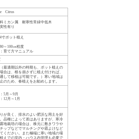
ae Citrus
科ミカン属 耐寒性常緑中低木
実性有り
4寸ポット植え
80～100㎝程度
：育て方マニュアル
度
（最適期以外の時期も、ポット植えの
場合は、根を崩さずに植え付ければ、
通して移植は可能です。）寒い地域は
止のため、春植えをお勧めします。
：5月～9月
：12月～1月
りが良く、排水のよい肥沃な用土を好
。品種によって差はありますが、寒冷
露地栽培の場合は、株元に敷きワラや
チップなどでマルチングや霜よけなど
てください。また極端に寒い地域の場
植えでの室内・ハウス内管理も必要で