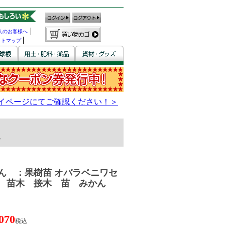
人のお客様へ
イトマップ
ん
樹苗 オバラベニワセ
 苗木 接木 苗 みかん
070
税込