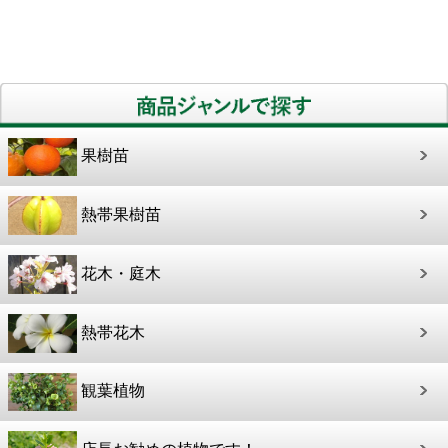
果樹苗
熱帯果樹苗
花木・庭木
熱帯花木
観葉植物