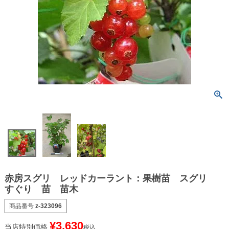
赤房スグリ レッドカーラント：果樹苗 スグリ
すぐり 苗 苗木
商品番号
z-323096
¥
3,630
当店特別価格
税込