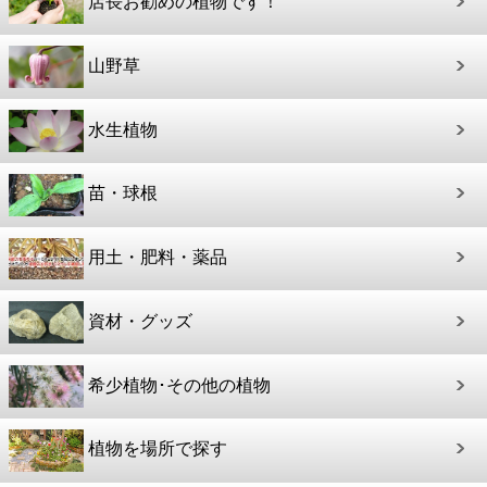
店長お勧めの植物です！
山野草
水生植物
苗・球根
用土・肥料・薬品
資材・グッズ
希少植物･その他の植物
植物を場所で探す