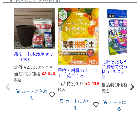
果樹・花木栽培セッ
ト（大）
元肥そだちBB （
に混ぜて使う基本
定価
¥
2,805
のところ
果樹・柑橘の土 12
料 ） 320ｇ 花ご
当店特別価格
¥
2,640
Ｌ 花ごころ
ろ
税込
当店特別価格
¥
1,419
当店特別価格
¥
583
税込
税込
カートに入れ
る
カートに入れ
カートに入れ
る
る