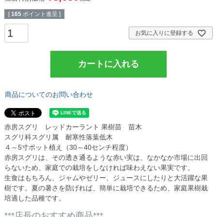
[
165
ポイント進呈 ]
お気に入りに登録する
カートに入れる
商品についてのお問い合わせ
赤房スグリ レッドカーラント 果樹苗 苗木
スグリ科スグリ属 耐寒性落葉低木
４～5寸ポット植え（30～40センチ程度）
赤房スグリは、その透き通るような赤い実は、なかなか市場に出回
らないため、家庭での栽培をしなければ味わえない果実です。
生食はもちろん、ジャムやゼリー、ジュースにしたりと大活躍な果
樹です。夏の暑さを防げれば、簡単に栽培できるため、家庭果樹栽
培適した品種です。
***店長のおすすめ商品***