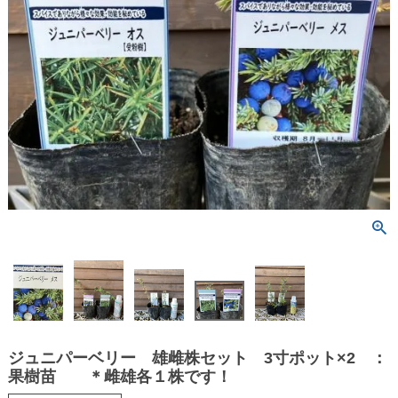
ジュニパーベリー 雄雌株セット 3寸ポット×2 ：
果樹苗 ＊雌雄各１株です！