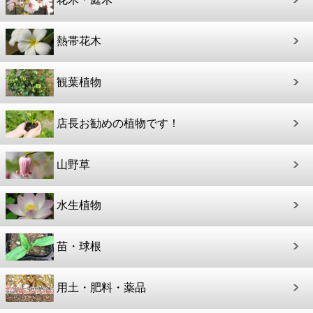
熱帯花木
観葉植物
店長お勧めの植物です！
山野草
水生植物
苗・球根
用土・肥料・薬品