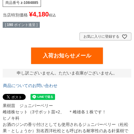
商品番号
z-1084885
¥
4,180
当店特別価格
税込
[
190
ポイント進呈 ]
お気に入りに登録する
入荷お知らせメール
申し訳ございません。ただいま在庫がございません。
商品についてのお問い合わせ
果樹苗 ジュニパーベリー
雌雄株セット（3寸ポット苗×2、 ＊雌雄各１株です！
ヒノキ科
お酒のジンの香り付けとしても使用されるジュニパーベリー（杜松
果・としょうか）別名西洋杜松とも呼ばれる耐寒性のある針葉樹で