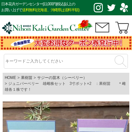
日本花卉ガーデンセンター|11,000円(税込)以上の
お買い上げで
送料無料(北海道、沖縄県は送料半額)
HOME
果樹苗
サジーの苗木（シーベリー）
ジュニパーベリー 雄雌株セット 3寸ポット×2 ：果樹苗 ＊雌
雄各１株です！