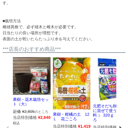
す。
■栽培方法
雌雄異株で、必ず雄木と雌木が必要です。
日当たりの良い場所が理想です。
表面の土が乾いたらたっぷり水を与えてください。
***店長のおすすめ商品***
果樹・花木栽培セッ
ト（大）
元肥そだちBB （
に混ぜて使う基本
定価
¥
2,805
のところ
果樹・柑橘の土 12
料 ） 320ｇ 花ご
当店特別価格
¥
2,640
Ｌ 花ごころ
ろ
税込
当店特別価格
¥
1,419
当店特別価格
¥
583