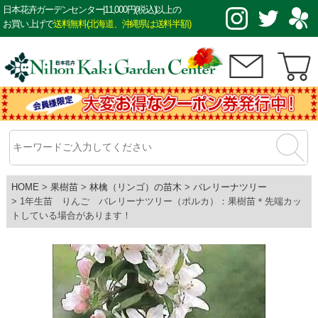
日本花卉ガーデンセンター|11,000円(税込)以上の
お買い上げで
送料無料(北海道、沖縄県は送料半額)
HOME
果樹苗
林檎（リンゴ）の苗木
バレリーナツリー
1年生苗 りんご バレリーナツリー（ポルカ）：果樹苗＊先端カッ
トしている場合があります！