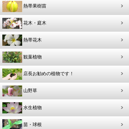
熱帯果樹苗
花木・庭木
熱帯花木
観葉植物
店長お勧めの植物です！
山野草
水生植物
苗・球根