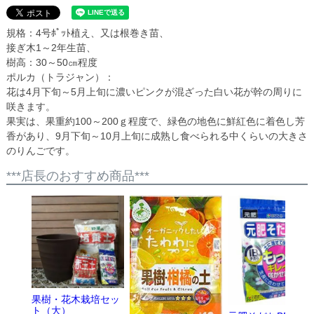
規格：4号ﾎﾟｯﾄ植え、又は根巻き苗、
接ぎ木1～2年生苗、
樹高：30～50㎝程度
ポルカ（トラジャン）：
花は4月下旬～5月上旬に濃いピンクが混ざった白い花が幹の周りに
咲きます。
果実は、果重約100～200ｇ程度で、緑色の地色に鮮紅色に着色し芳
香があり、9月下旬～10月上旬に成熟し食べられる中くらいの大きさ
のりんごです。
***店長のおすすめ商品***
果樹・花木栽培セッ
ト（大）