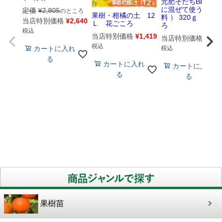
元肥そだちBB （
に混ぜて使う基本
定価
¥
2,805
のところ
果樹・柑橘の土 12
料 ） 320ｇ 花ご
当店特別価格
¥
2,640
Ｌ 花ごころ
ろ
税込
当店特別価格
¥
1,419
当店特別価格
¥
583
税込
税込
カートに入れ
る
カートに入れ
カートに入れ
る
る
果樹苗