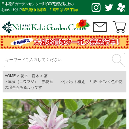
日本花卉ガーデンセンター|11,000円(税込)以上の
お買い上げで
送料無料(北海道、沖縄県は送料半額)
HOME
花木・庭木
藤
庭藤（ニワフジ） 赤花系 3寸ポット植え ＊淡いピンク色の花
の場合もあるようです