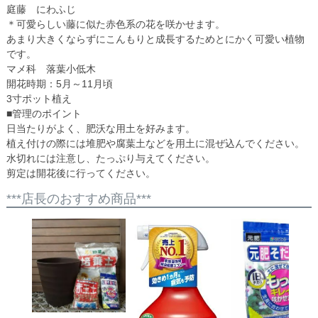
庭藤 にわふじ
＊可愛らしい藤に似た赤色系の花を咲かせます。
あまり大きくならずにこんもりと成長するためとにかく可愛い植物
です。
マメ科 落葉小低木
開花時期：5月～11月頃
3寸ポット植え
■管理のポイント
日当たりがよく、肥沃な用土を好みます。
植え付けの際には堆肥や腐葉土などを用土に混ぜ込んでください。
水切れには注意し、たっぷり与えてください。
剪定は開花後に行ってください。
***店長のおすすめ商品***