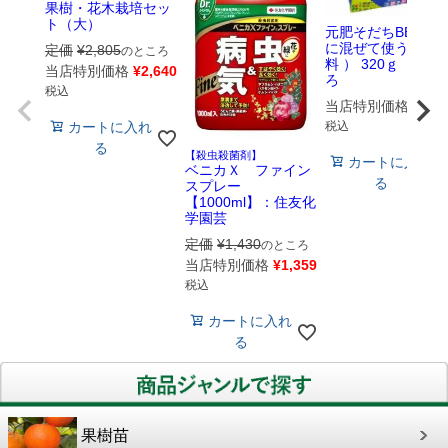
果樹・花木栽培セッ
ト（大）
元肥そだちBB （
に混ぜて使う基本
定価
¥
2,805
のところ
料 ） 320ｇ 花ご
当店特別価格
¥
2,640
ろ
税込
当店特別価格
¥
583
税込
カートに入れ
る
【殺虫殺菌剤】
カートに入れ
ベニカＸ ファイン
る
スプレー
【1000ml】：住友化
学園芸
定価
¥
1,430
のところ
当店特別価格
¥
1,359
税込
カートに入れ
る
果樹苗