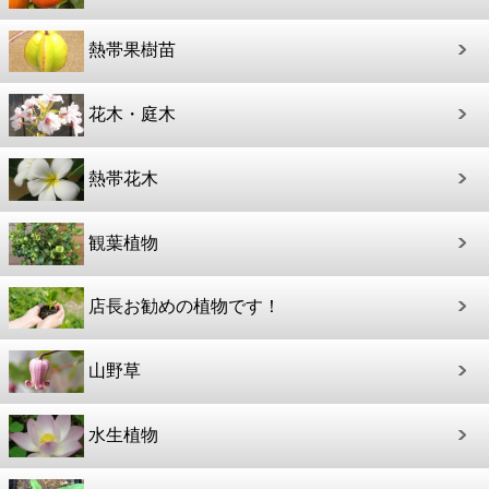
熱帯果樹苗
花木・庭木
熱帯花木
観葉植物
店長お勧めの植物です！
山野草
水生植物